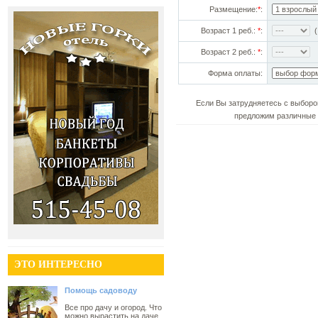
Размещение:
*
:
Возраст 1 реб.:
*
:
(!
Возраст 2 реб.:
*
:
Форма оплаты:
Если Вы затрудняетесь с выборо
предложим различные 
ЭТО ИНТЕРЕСНО
Помощь садоводу
Все про дачу и огород. Что
можно вырастить на даче