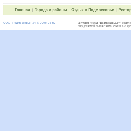
Главная
Города и районы
Отдых в Подмосковье
Ресто
|
|
|
ООО "
Подмосковье"
.ру © 2006-08 гг.
Интернет портал "Подмосковье.ру" носит 
определяемой положениями статьи 437 Гра