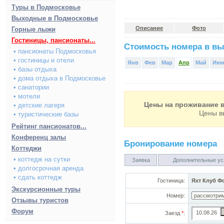
Туры в Подмосковье
Выходные в Подмосковье
Описание
Фото
Горные лыжи
Гостиницы, пансионаты...
Стоимость номера в вы
• пансионаты Подмосковья
• гостиницы и отели
Янв
Фев
Мар
Апр
Май
Ию
• базы отдыха
• дома отдыха в Подмосковье
• санатории
• мотели
Цены на проживание в
• детские лагеря
Цены в
• туристические базы
Рейтинг пансионатов...
Конференц залы
Бронирование номера
Коттеджи
• коттедж на сутки
Заявка
Дополнительные ус
• долгосрочная аренда
• сдать коттедж
Гостиница:
Яхт Клуб Ф
Экскурсионные туры
Номер:
Отзывы туристов
Форум
Заезд
*
: