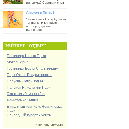
или дома? Советы и опыт.
А может в Питер?
Экскурсии в Петербурге от
турфирм. В Карелию,
метеоры, круизы,
расписание.
РЕЙТИНГ "ОТДЫХ"
Гостиница Новые Горки
Мотель Ария
Гостиница Берта Спа Вилладж
Парк-Отель Воздвиженское
Парусный клуб Водник
Пансион Никольский Парк
Эко-отель Романов Лес
Дом отдыха Олимп
Банкетный комплекс Немчиновка
Парк
Природный курорт Яхонты
*
- по популярности