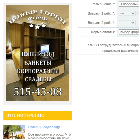
Размещение:
*
:
Возраст 1 реб.:
*
:
(!
Возраст 2 реб.:
*
:
Форма оплаты:
Если Вы затрудняетесь с выборо
предложим различные 
ЭТО ИНТЕРЕСНО
Помощь садоводу
Все про дачу и огород. Что
можно вырастить на даче