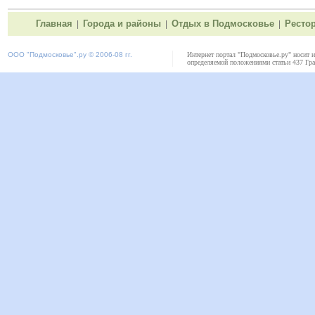
Главная
Города и районы
Отдых в Подмосковье
Ресто
|
|
|
ООО "
Подмосковье"
.ру © 2006-08 гг.
Интернет портал "Подмосковье.ру" носит 
определяемой положениями статьи 437 Гра