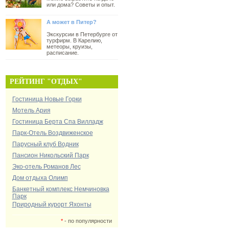
или дома? Советы и опыт.
А может в Питер?
Экскурсии в Петербурге от
турфирм. В Карелию,
метеоры, круизы,
расписание.
РЕЙТИНГ "ОТДЫХ"
Гостиница Новые Горки
Мотель Ария
Гостиница Берта Спа Вилладж
Парк-Отель Воздвиженское
Парусный клуб Водник
Пансион Никольский Парк
Эко-отель Романов Лес
Дом отдыха Олимп
Банкетный комплекс Немчиновка
Парк
Природный курорт Яхонты
*
- по популярности