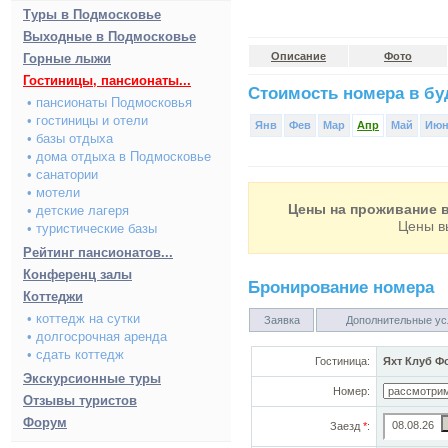
Туры в Подмосковье
Выходные в Подмосковье
Описание
Фото
Горные лыжи
Гостиницы, пансионаты...
Стоимость номера в буд
• пансионаты Подмосковья
• гостиницы и отели
Янв
Фев
Мар
Апр
Май
Ию
• базы отдыха
• дома отдыха в Подмосковье
• санатории
• мотели
Цены на проживание в
• детские лагеря
Цены в
• туристические базы
Рейтинг пансионатов...
Конференц залы
Бронирование номера
Коттеджи
• коттедж на сутки
Заявка
Дополнительные ус
• долгосрочная аренда
• сдать коттедж
Гостиница:
Яхт Клуб Ф
Экскурсионные туры
Номер:
Отзывы туристов
Форум
Заезд
*
: