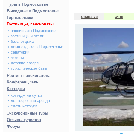
Туры в Подмосковье
Выходные в Подмосковье
Описание
Фото
Горные лыжи
Гостиницы, пансионаты...
• пансионаты Подмосковья
• гостиницы и отели
• базы отдыха
• дома отдыха в Подмосковье
• санатории
• мотели
• детские лагеря
• туристические базы
Рейтинг пансионатов...
Конференц залы
Коттеджи
• коттедж на сутки
• долгосрочная аренда
• сдать коттедж
Экскурсионные туры
Отзывы туристов
Форум