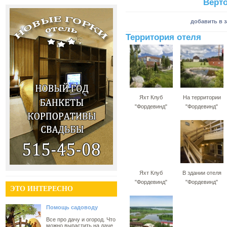
Верт
добавить в 
Территория отеля
Яхт Клуб
На территории
"Фордевинд"
"Фордевинд"
Яхт Клуб
В здании отеля
"Фордевинд"
"Фордевинд"
ЭТО ИНТЕРЕСНО
Помощь садоводу
Все про дачу и огород. Что
можно вырастить на даче