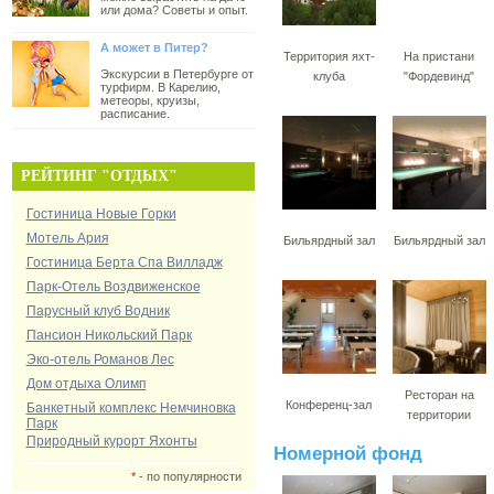
или дома? Советы и опыт.
А может в Питер?
Территория яхт-
На пристани
Экскурсии в Петербурге от
клуба
"Фордевинд"
турфирм. В Карелию,
метеоры, круизы,
расписание.
РЕЙТИНГ "ОТДЫХ"
Гостиница Новые Горки
Мотель Ария
Бильярдный зал
Бильярдный зал
Гостиница Берта Спа Вилладж
Парк-Отель Воздвиженское
Парусный клуб Водник
Пансион Никольский Парк
Эко-отель Романов Лес
Дом отдыха Олимп
Ресторан на
Конференц-зал
Банкетный комплекс Немчиновка
территории
Парк
Природный курорт Яхонты
Номерной фонд
*
- по популярности