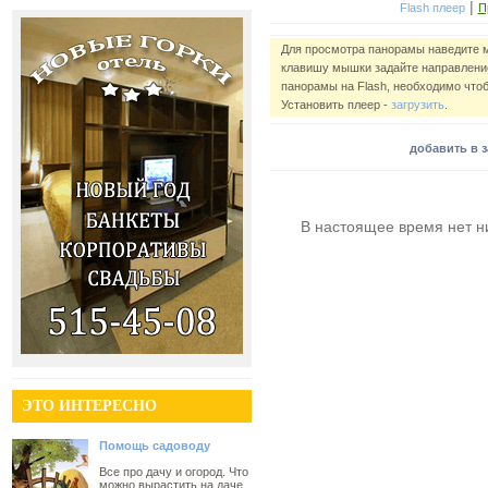
|
Flash плеер
П
Для просмотра панорамы наведите 
клавишу мышки задайте направление
панорамы на Flash, необходимо чтоб
Установить плеер -
загрузить
.
добавить в 
В настоящее время нет н
ЭТО ИНТЕРЕСНО
Помощь садоводу
Все про дачу и огород. Что
можно вырастить на даче