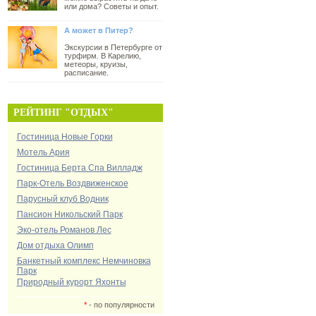
или дома? Советы и опыт.
А может в Питер?
Экскурсии в Петербурге от
турфирм. В Карелию,
метеоры, круизы,
расписание.
РЕЙТИНГ "ОТДЫХ"
Гостиница Новые Горки
Мотель Ария
Гостиница Берта Спа Вилладж
Парк-Отель Воздвиженское
Парусный клуб Водник
Пансион Никольский Парк
Эко-отель Романов Лес
Дом отдыха Олимп
Банкетный комплекс Немчиновка
Парк
Природный курорт Яхонты
*
- по популярности