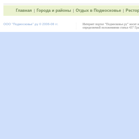
Главная
Города и районы
Отдых в Подмосковье
Ресто
|
|
|
ООО "
Подмосковье"
.ру © 2006-08 гг.
Интернет портал "Подмосковье.ру" носит 
определяемой положениями статьи 437 Гра