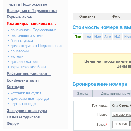
Туры в Подмосковье
Выходные в Подмосковье
Описание
Фото
Горные лыжи
Гостиницы, пансионаты...
Стоимость номера в вы
• пансионаты Подмосковья
• гостиницы и отели
Янв
Фев
Мар
Апр
Май
Ию
• базы отдыха
• дома отдыха в Подмосковье
• санатории
• мотели
Цены на проживание в
• детские лагеря
Цены в
• туристические базы
Рейтинг пансионатов...
Конференц залы
Бронирование номера
Коттеджи
• коттедж на сутки
Заявка
Дополнительные ус
• долгосрочная аренда
• сдать коттедж
Гостиница:
Спа Отель А
Экскурсионные туры
Номер:
Отзывы туристов
Форум
Заезд
*
: