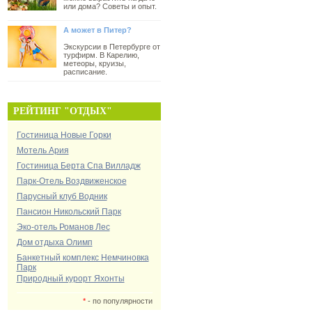
или дома? Советы и опыт.
А может в Питер?
Экскурсии в Петербурге от
турфирм. В Карелию,
метеоры, круизы,
расписание.
РЕЙТИНГ "ОТДЫХ"
Гостиница Новые Горки
Мотель Ария
Гостиница Берта Спа Вилладж
Парк-Отель Воздвиженское
Парусный клуб Водник
Пансион Никольский Парк
Эко-отель Романов Лес
Дом отдыха Олимп
Банкетный комплекс Немчиновка
Парк
Природный курорт Яхонты
*
- по популярности