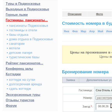
Туры в Подмосковье
Выходные в Подмосковье
Описание
Фото
Горные лыжи
Гостиницы, пансионаты...
Стоимость номера в буд
• пансионаты Подмосковья
• гостиницы и отели
Янв
Фев
Мар
Апр
Май
Ию
• базы отдыха
• дома отдыха в Подмосковье
• санатории
• мотели
Цены на проживание в 
• детские лагеря
Цены в
• туристические базы
Рейтинг пансионатов...
Конференц залы
Бронирование номера
Коттеджи
• коттедж на сутки
Заявка
Дополнительные ус
• долгосрочная аренда
• сдать коттедж
Гостиница:
Спа Отель А
Экскурсионные туры
Номер:
Отзывы туристов
Форум
Заезд
*
: