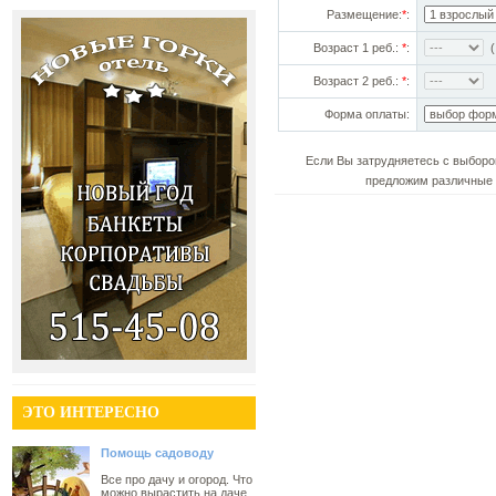
Размещение:
*
:
Возраст 1 реб.:
*
:
(!
Возраст 2 реб.:
*
:
Форма оплаты:
Если Вы затрудняетесь с выборо
предложим различные 
ЭТО ИНТЕРЕСНО
Помощь садоводу
Все про дачу и огород. Что
можно вырастить на даче