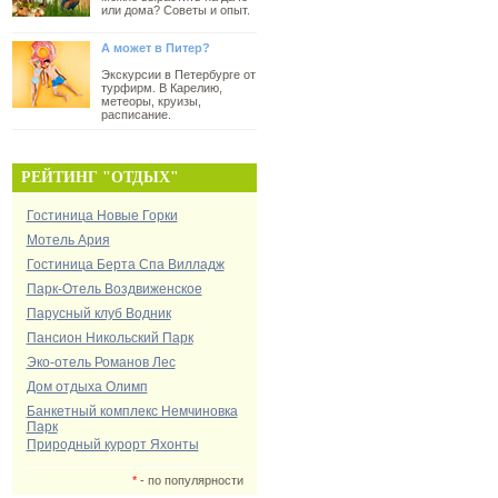
или дома? Советы и опыт.
А может в Питер?
Экскурсии в Петербурге от
турфирм. В Карелию,
метеоры, круизы,
расписание.
РЕЙТИНГ "ОТДЫХ"
Гостиница Новые Горки
Мотель Ария
Гостиница Берта Спа Вилладж
Парк-Отель Воздвиженское
Парусный клуб Водник
Пансион Никольский Парк
Эко-отель Романов Лес
Дом отдыха Олимп
Банкетный комплекс Немчиновка
Парк
Природный курорт Яхонты
*
- по популярности