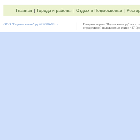
Главная
Города и районы
Отдых в Подмосковье
Ресто
|
|
|
ООО "
Подмосковье"
.ру © 2006-08 гг.
Интернет портал "Подмосковье.ру" носит 
определяемой положениями статьи 437 Гра