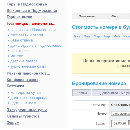
Туры в Подмосковье
Выходные в Подмосковье
Описание
Фото
Горные лыжи
Гостиницы, пансионаты...
Стоимость номера в буд
• пансионаты Подмосковья
• гостиницы и отели
Янв
Фев
Мар
Апр
Май
Ию
• базы отдыха
• дома отдыха в Подмосковье
• санатории
• мотели
Цены на проживание в
• детские лагеря
Цены в
• туристические базы
Рейтинг пансионатов...
Конференц залы
Бронирование номера
Коттеджи
• коттедж на сутки
Заявка
Дополнительные ус
• долгосрочная аренда
• сдать коттедж
Гостиница:
Спа Отель А
Экскурсионные туры
Номер:
Отзывы туристов
Форум
Заезд
*
: