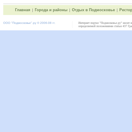
Главная
Города и районы
Отдых в Подмосковье
Ресто
|
|
|
ООО "
Подмосковье"
.ру © 2006-08 гг.
Интернет портал "Подмосковье.ру" носит 
определяемой положениями статьи 437 Гра