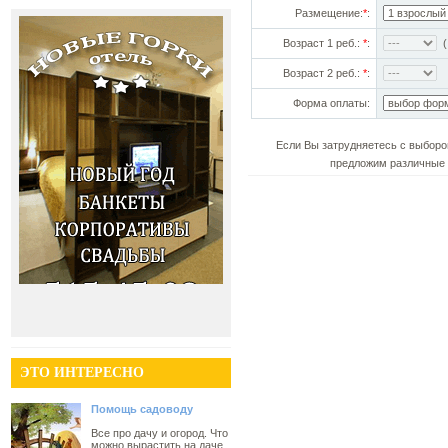
Размещение:
*
:
Возраст 1 реб.:
*
:
(!
Возраст 2 реб.:
*
:
Форма оплаты:
Если Вы затрудняетесь с выборо
предложим различные 
ЭТО ИНТЕРЕСНО
Помощь садоводу
Все про дачу и огород. Что
можно вырастить на даче