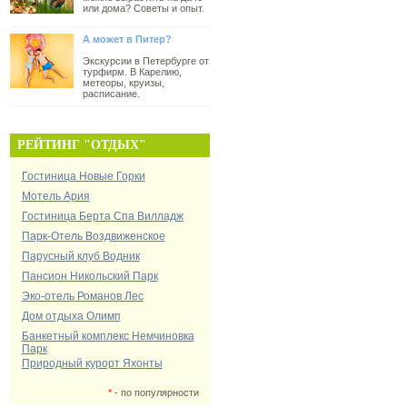
или дома? Советы и опыт.
А может в Питер?
Экскурсии в Петербурге от
турфирм. В Карелию,
метеоры, круизы,
расписание.
РЕЙТИНГ "ОТДЫХ"
Гостиница Новые Горки
Мотель Ария
Гостиница Берта Спа Вилладж
Парк-Отель Воздвиженское
Парусный клуб Водник
Пансион Никольский Парк
Эко-отель Романов Лес
Дом отдыха Олимп
Банкетный комплекс Немчиновка
Парк
Природный курорт Яхонты
*
- по популярности