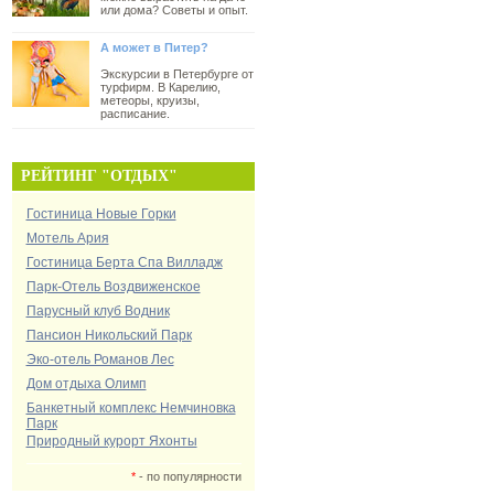
или дома? Советы и опыт.
А может в Питер?
Экскурсии в Петербурге от
турфирм. В Карелию,
метеоры, круизы,
расписание.
РЕЙТИНГ "ОТДЫХ"
Гостиница Новые Горки
Мотель Ария
Гостиница Берта Спа Вилладж
Парк-Отель Воздвиженское
Парусный клуб Водник
Пансион Никольский Парк
Эко-отель Романов Лес
Дом отдыха Олимп
Банкетный комплекс Немчиновка
Парк
Природный курорт Яхонты
*
- по популярности