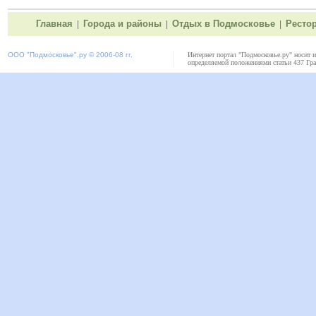
Главная
Города и районы
Отдых в Подмосковье
Ресто
|
|
|
ООО "
Подмосковье"
.ру © 2006-08 гг.
Интернет портал "Подмосковье.ру" носит 
определяемой положениями статьи 437 Гра