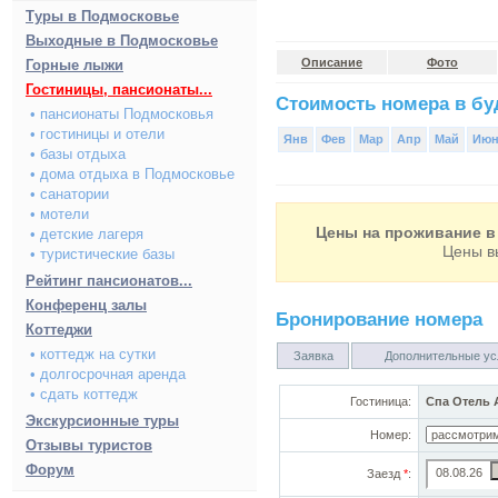
Туры в Подмосковье
Выходные в Подмосковье
Описание
Фото
Горные лыжи
Гостиницы, пансионаты...
Стоимость номера в буд
• пансионаты Подмосковья
• гостиницы и отели
Янв
Фев
Мар
Апр
Май
Ию
• базы отдыха
• дома отдыха в Подмосковье
• санатории
• мотели
Цены на проживание в 
• детские лагеря
Цены в
• туристические базы
Рейтинг пансионатов...
Конференц залы
Бронирование номера
Коттеджи
• коттедж на сутки
Заявка
Дополнительные ус
• долгосрочная аренда
• сдать коттедж
Гостиница:
Спа Отель А
Экскурсионные туры
Номер:
Отзывы туристов
Форум
Заезд
*
: