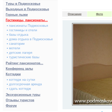
Туры в Подмосковье
Выходные в Подмосковье
Описание
Фото
Горные лыжи
Гостиницы, пансионаты...
• пансионаты Подмосковья
• гостиницы и отели
• базы отдыха
• дома отдыха в Подмосковье
• санатории
• мотели
• детские лагеря
• туристические базы
Рейтинг пансионатов...
Конференц залы
Коттеджи
• коттедж на сутки
• долгосрочная аренда
• сдать коттедж
Экскурсионные туры
Отзывы туристов
Форум