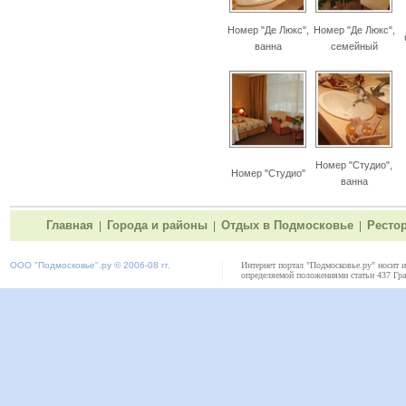
Номер "Де Люкс",
Номер "Де Люкс",
ванна
семейный
Номер "Студио",
Номер "Студио"
ванна
Главная
Города и районы
Отдых в Подмосковье
Ресто
|
|
|
ООО "
Подмосковье"
.ру © 2006-08 гг.
Интернет портал "Подмосковье.ру" носит 
определяемой положениями статьи 437 Гра