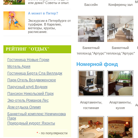
М
или дома? Советы и опыт.
Бассейн
Конференц-зал
А может в Питер?
Экскурсии в Петербурге от
турфирм. В Карелию,
метеоры, круизы,
расписание.
Банкетный
Банкетный
РЕЙТИНГ "ОТДЫХ"
теплоход "Артурс"
теплоход "Артурс"
Гостиница Новые Горки
Номерной фонд
Мотель Ария
Гостиница Берта Спа Вилладж
Парк-Отель Воздвиженское
Парусный клуб Водник
Пансион Никольский Парк
Эко-отель Романов Лес
Апартаменты,
Апартаменты,
А
Дом отдыха Олимп
гостинная
кухня
Банкетный комплекс Немчиновка
Парк
Природный курорт Яхонты
*
- по популярности