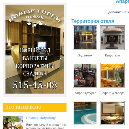
Апар
добавить в 
Территория отеля
Вид отеля
Вид отеля
Кафе "Артурс"
Кафе "Бульвар"
ЭТО ИНТЕРЕСНО
Помощь садоводу
Все про дачу и огород. Что
можно вырастить на даче