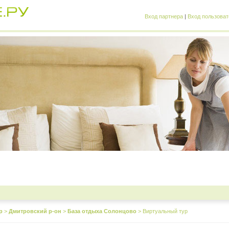
Вход партнера
|
Вход пользоват
р
>
Дмитровский р-он
>
База отдыха Солонцово
>
Виртуальный тур