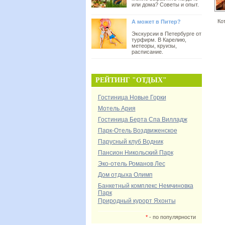
или дома? Советы и опыт.
Ко
А может в Питер?
Экскурсии в Петербурге от
турфирм. В Карелию,
метеоры, круизы,
расписание.
РЕЙТИНГ "ОТДЫХ"
Гостиница Новые Горки
Мотель Ария
Гостиница Берта Спа Вилладж
Парк-Отель Воздвиженское
Парусный клуб Водник
Пансион Никольский Парк
Эко-отель Романов Лес
Дом отдыха Олимп
Банкетный комплекс Немчиновка
Парк
Природный курорт Яхонты
*
- по популярности