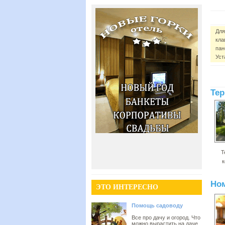
Для
кла
пан
Уст
Тер
Т
к
Но
ЭТО ИНТЕРЕСНО
Помощь садоводу
Все про дачу и огород. Что
можно вырастить на даче