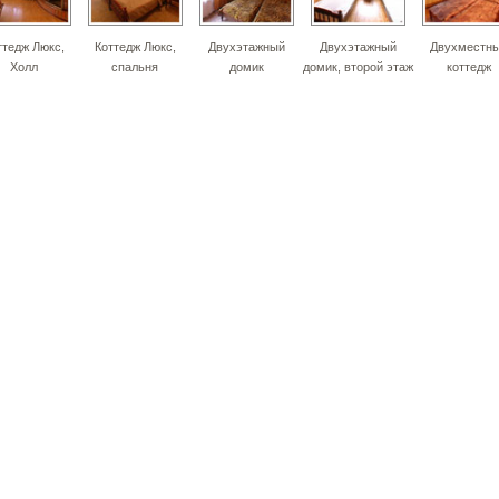
ттедж Люкс,
Коттедж Люкс,
Двухэтажный
Двухэтажный
Двухместн
Холл
спальня
домик
домик, второй этаж
коттедж