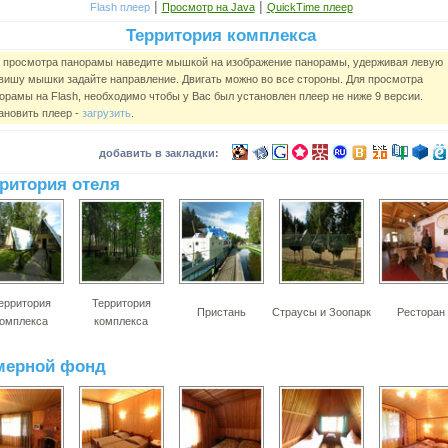
|
|
Flash плеер
Просмотр на Java
QuickTime плеер
Территория комплекса
 просмотра панорамы наведите мышкой на изображение панорамы, удерживая левую
вишу мышки задайте направление. Двигать можно во все стороны. Для просмотра
орамы на Flash, необходимо чтобы у Вас был установлен плеер не ниже 9 версии.
ановить плеер -
загрузить
.
добавить в закладки:
ритория отеля
ерритория
Территория
Пристань
Страусы и Зоопарк
Ресторан
омплекса
комплекса
мерной фонд