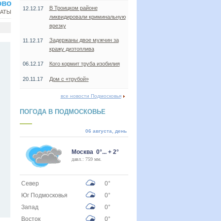
ово
В Троицком районе
12.12.17
НАТЫ
ликвидировали криминальную
врезку
Задержаны двое мужчин за
11.12.17
кражу дизтоплива
06.12.17
Кого кормит труба изобилия
20.11.17
Дом с «трубой»
все новости Подмосковья
ПОГОДА В ПОДМОСКОВЬЕ
06 августа, день
Москва 0°... + 2°
давл.: 759 мм.
Север
0°
Юг Подмосковья
0°
Запад
0°
Восток
0°