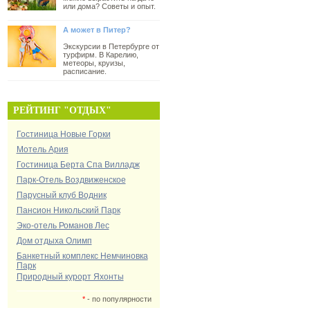
или дома? Советы и опыт.
А может в Питер?
Экскурсии в Петербурге от
турфирм. В Карелию,
метеоры, круизы,
расписание.
РЕЙТИНГ "ОТДЫХ"
Гостиница Новые Горки
Мотель Ария
Гостиница Берта Спа Вилладж
Парк-Отель Воздвиженское
Парусный клуб Водник
Пансион Никольский Парк
Эко-отель Романов Лес
Дом отдыха Олимп
Банкетный комплекс Немчиновка
Парк
Природный курорт Яхонты
*
- по популярности