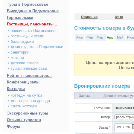
Туры в Подмосковье
Выходные в Подмосковье
Описание
Фото
Горные лыжи
Гостиницы, пансионаты...
Стоимость номера в буд
• пансионаты Подмосковья
• гостиницы и отели
Янв
Фев
Мар
Апр
Май
Ию
• базы отдыха
• дома отдыха в Подмосковье
• санатории
• мотели
Цены на проживание в
• детские лагеря
Цены в
• туристические базы
Рейтинг пансионатов...
Конференц залы
Бронирование номера
Коттеджи
• коттедж на сутки
Заявка
Дополнительные ус
• долгосрочная аренда
• сдать коттедж
Гостиница:
Пансионат
Экскурсионные туры
Номер:
Отзывы туристов
Форум
Заезд
*
: