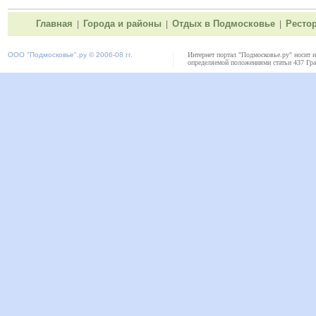
Главная
Города и районы
Отдых в Подмосковье
Ресто
|
|
|
ООО "
Подмосковье"
.ру © 2006-08 гг.
Интернет портал "Подмосковье.ру" носит 
определяемой положениями статьи 437 Гра