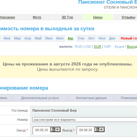
Пансионат Сосновый 
ОТЕЛИ И ПАНСИО
Описание
Фото
3D Тур
Цены
Отзывы
имость номера в выходные за сутки
Фев
Мар
Апр
Май
Июн
Июл
Авг
Сен
Окт
Ноя
Дек
Новый го
валюта:
RUB
|
USD
|
EUR
|
GBP
Будни
/
Выхо
Цены на проживание в августе 2026 года не опубликованы.
Цены высылаются по запросу.
онирование номера
явка
Дополнительные услуги
Контактные данные
Пожелани
Гостиница:
Пансионат Сосновый Бор
Номер:
Заезд
*
:
Выезд
*
: