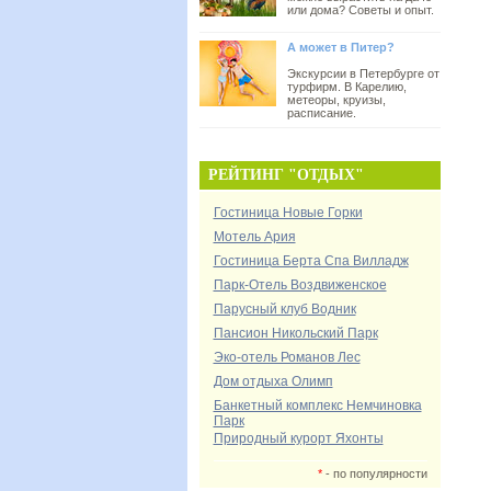
или дома? Советы и опыт.
А может в Питер?
Экскурсии в Петербурге от
турфирм. В Карелию,
метеоры, круизы,
расписание.
РЕЙТИНГ "ОТДЫХ"
Гостиница Новые Горки
Мотель Ария
Гостиница Берта Спа Вилладж
Парк-Отель Воздвиженское
Парусный клуб Водник
Пансион Никольский Парк
Эко-отель Романов Лес
Дом отдыха Олимп
Банкетный комплекс Немчиновка
Парк
Природный курорт Яхонты
*
- по популярности