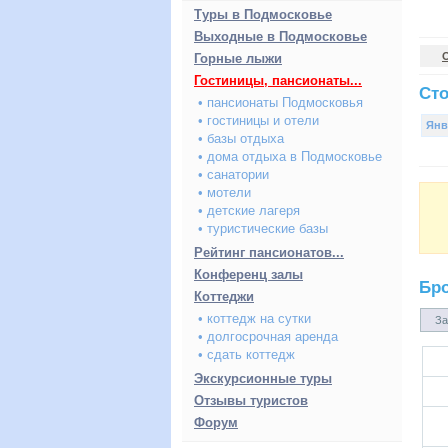
Туры в Подмосковье
Выходные в Подмосковье
Горные лыжи
Гостиницы, пансионаты...
Сто
• пансионаты Подмосковья
• гостиницы и отели
Янв
• базы отдыха
• дома отдыха в Подмосковье
• санатории
• мотели
• детские лагеря
• туристические базы
Рейтинг пансионатов...
Конференц залы
Бр
Коттеджи
• коттедж на сутки
За
• долгосрочная аренда
• сдать коттедж
Экскурсионные туры
Отзывы туристов
Форум