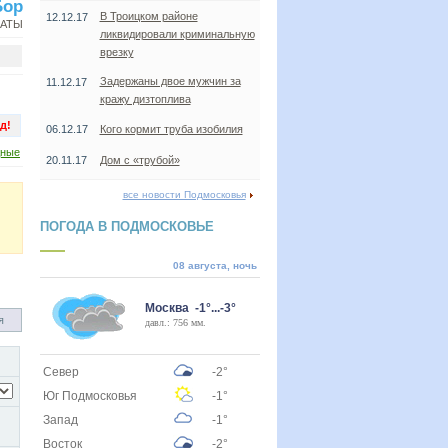
Бор
В Троицком районе
12.12.17
НАТЫ
ликвидировали криминальную
врезку
Задержаны двое мужчин за
11.12.17
кражу дизтоплива
д!
06.12.17
Кого кормит труба изобилия
дные
20.11.17
Дом с «трубой»
все новости Подмосковья
ПОГОДА В ПОДМОСКОВЬЕ
08 августа, ночь
Москва -1°...-3°
я
давл.: 756 мм.
Север
-2°
Юг Подмосковья
-1°
Запад
-1°
Восток
-2°