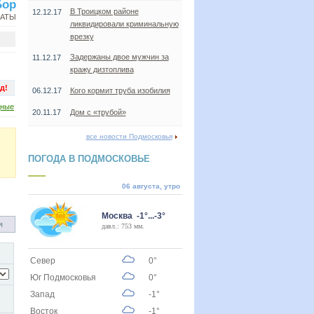
Бор
В Троицком районе
12.12.17
НАТЫ
ликвидировали криминальную
врезку
Задержаны двое мужчин за
11.12.17
кражу дизтоплива
д!
06.12.17
Кого кормит труба изобилия
дные
20.11.17
Дом с «трубой»
все новости Подмосковья
ПОГОДА В ПОДМОСКОВЬЕ
06 августа, утро
Москва -1°...-3°
я
давл.: 753 мм.
Север
0°
Юг Подмосковья
0°
Запад
-1°
Восток
-1°