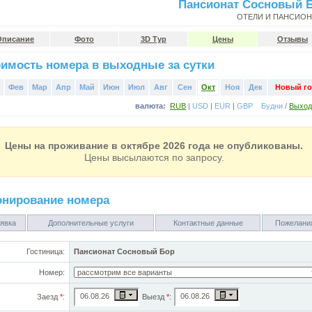
Пансионат Сосновый 
ОТЕЛИ И ПАНСИО
Описание
Фото
3D Тур
Цены
Отзывы
имость номера в выходные за сутки
Фев
Мар
Апр
Май
Июн
Июл
Авг
Сен
Окт
Ноя
Дек
Новый го
валюта:
RUB
|
USD
|
EUR
|
GBP
Будни
/
Выхо
Цены на проживание в октябре 2026 года не опубликованы.
Цены высылаются по запросу.
онирование номера
явка
Дополнительные услуги
Контактные данные
Пожелани
Гостиница:
Пансионат Сосновый Бор
Номер:
Заезд
*
:
Выезд
*
: