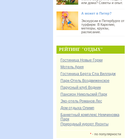
или дома? Советы и опыт.
А может в Питер?
Экскурсии в Петербурге от
турфирм. В Карелию,
метеоры, круизы,
расписание.
РЕЙТИНГ "ОТДЫХ"
Гостиница Новые Горки
Мотель Ария
Гостиница Берта Спа Вилладж
Парк-Отель Воздвиженское
Парусный клуб Водник
Пансион Никольский Парк
Эко-отель Романов Лес
Дом отдыха Олимп
Банкетный комплекс Немчиновка
Парк
Природный курорт Яхонты
*
- по популярности