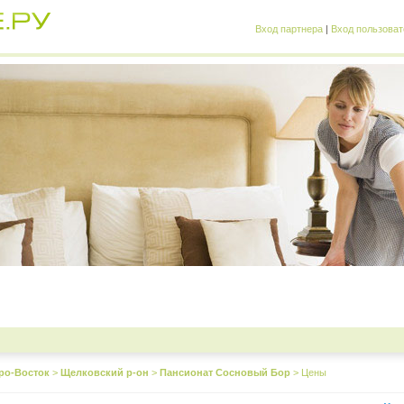
Вход партнера
|
Вход пользоват
ро-Восток
>
Щелковский р-он
>
Пансионат Сосновый Бор
>
Цены