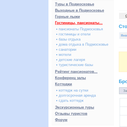
Туры в Подмосковье
Выходные в Подмосковье
Горные лыжи
Гостиницы, пансионаты...
Сто
• пансионаты Подмосковья
• гостиницы и отели
Янв
• базы отдыха
• дома отдыха в Подмосковье
• санатории
• мотели
• детские лагеря
• туристические базы
Рейтинг пансионатов...
Конференц залы
Бр
Коттеджи
• коттедж на сутки
За
• долгосрочная аренда
• сдать коттедж
Экскурсионные туры
Отзывы туристов
Форум