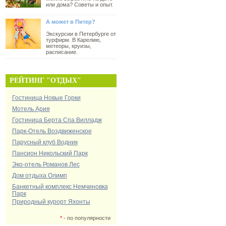
или дома? Советы и опыт.
А может в Питер?
Экскурсии в Петербурге от
турфирм. В Карелию,
метеоры, круизы,
расписание.
РЕЙТИНГ "ОТДЫХ"
Гостиница Новые Горки
Мотель Ария
Гостиница Берта Спа Вилладж
Парк-Отель Воздвиженское
Парусный клуб Водник
Пансион Никольский Парк
Эко-отель Романов Лес
Дом отдыха Олимп
Банкетный комплекс Немчиновка
Парк
Природный курорт Яхонты
*
- по популярности