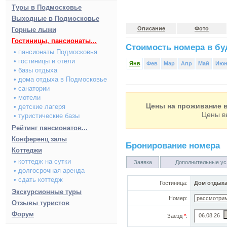
Туры в Подмосковье
Выходные в Подмосковье
Описание
Фото
Горные лыжи
Гостиницы, пансионаты...
Стоимость номера в буд
• пансионаты Подмосковья
• гостиницы и отели
Янв
Фев
Мар
Апр
Май
Ию
• базы отдыха
• дома отдыха в Подмосковье
• санатории
• мотели
Цены на проживание в
• детские лагеря
Цены в
• туристические базы
Рейтинг пансионатов...
Конференц залы
Бронирование номера
Коттеджи
• коттедж на сутки
Заявка
Дополнительные ус
• долгосрочная аренда
• сдать коттедж
Гостиница:
Дом отдыха
Экскурсионные туры
Номер:
Отзывы туристов
Форум
Заезд
*
: