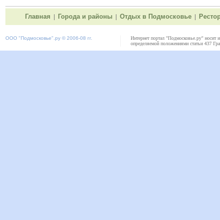
Главная
Города и районы
Отдых в Подмосковье
Ресто
|
|
|
ООО "
Подмосковье"
.ру © 2006-08 гг.
Интернет портал "Подмосковье.ру" носит 
определяемой положениями статьи 437 Гра