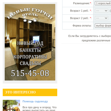
Размещение:
*
:
Возраст 1 реб.:
*
:
(!
Возраст 2 реб.:
*
:
Форма оплаты:
Если Вы затрудняетесь с выборо
предложим различные 
ЭТО ИНТЕРЕСНО
Помощь садоводу
Все про дачу и огород. Что
можно вырастить на даче