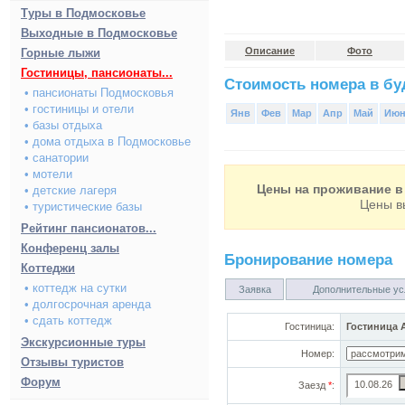
Туры в Подмосковье
Выходные в Подмосковье
Описание
Фото
Горные лыжи
Гостиницы, пансионаты...
Стоимость номера в буд
• пансионаты Подмосковья
• гостиницы и отели
Янв
Фев
Мар
Апр
Май
Ию
• базы отдыха
• дома отдыха в Подмосковье
• санатории
• мотели
Цены на проживание в 
• детские лагеря
Цены в
• туристические базы
Рейтинг пансионатов...
Конференц залы
Бронирование номера
Коттеджи
• коттедж на сутки
Заявка
Дополнительные ус
• долгосрочная аренда
• сдать коттедж
Гостиница:
Гостиница 
Экскурсионные туры
Номер:
Отзывы туристов
Форум
Заезд
*
: