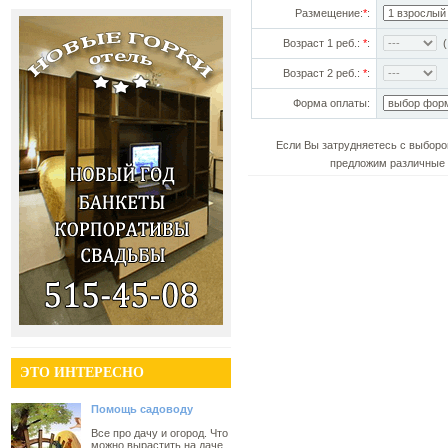
Размещение:
*
:
Возраст 1 реб.:
*
:
(!
Возраст 2 реб.:
*
:
Форма оплаты:
Если Вы затрудняетесь с выборо
предложим различные 
ЭТО ИНТЕРЕСНО
Помощь садоводу
Все про дачу и огород. Что
можно вырастить на даче