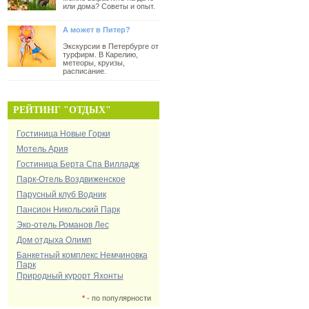
или дома? Советы и опыт.
А может в Питер?
Экскурсии в Петербурге от
турфирм. В Карелию,
метеоры, круизы,
расписание.
РЕЙТИНГ "ОТДЫХ"
Гостиница Новые Горки
Мотель Ария
Гостиница Берта Спа Вилладж
Парк-Отель Воздвиженское
Парусный клуб Водник
Пансион Никольский Парк
Эко-отель Романов Лес
Дом отдыха Олимп
Банкетный комплекс Немчиновка
Парк
Природный курорт Яхонты
*
- по популярности