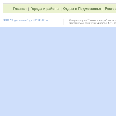
Главная
Города и районы
Отдых в Подмосковье
Ресто
|
|
|
ООО "
Подмосковье"
.ру © 2006-08 гг.
Интернет портал "Подмосковье.ру" носит 
определяемой положениями статьи 437 Гра