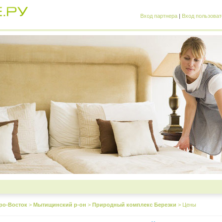
Вход партнера
|
Вход пользоват
ро-Восток
>
Мытищинский р-он
>
Природный комплекс Березки
>
Цены