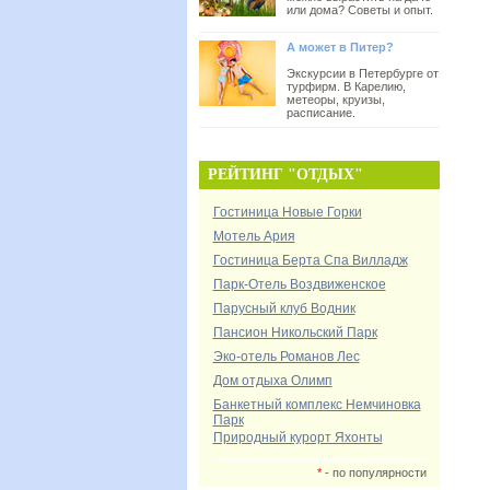
или дома? Советы и опыт.
А может в Питер?
Экскурсии в Петербурге от
турфирм. В Карелию,
метеоры, круизы,
расписание.
РЕЙТИНГ "ОТДЫХ"
Гостиница Новые Горки
Мотель Ария
Гостиница Берта Спа Вилладж
Парк-Отель Воздвиженское
Парусный клуб Водник
Пансион Никольский Парк
Эко-отель Романов Лес
Дом отдыха Олимп
Банкетный комплекс Немчиновка
Парк
Природный курорт Яхонты
*
- по популярности