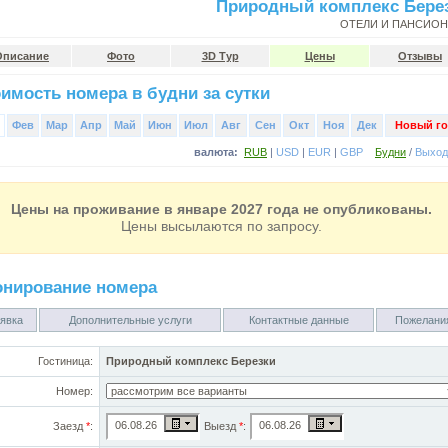
Природный комплекс Бере
ОТЕЛИ И ПАНСИО
Описание
Фото
3D Тур
Цены
Отзывы
имость номера в будни за сутки
Фев
Мар
Апр
Май
Июн
Июл
Авг
Сен
Окт
Ноя
Дек
Новый го
валюта:
RUB
|
USD
|
EUR
|
GBP
Будни
/
Выхо
Цены на проживание в январе 2027 года не опубликованы.
Цены высылаются по запросу.
онирование номера
явка
Дополнительные услуги
Контактные данные
Пожелани
Гостиница:
Природный комплекс Березки
Номер:
Заезд
*
:
Выезд
*
: