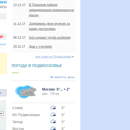
зки
В Троицком районе
12.12.17
НАТЫ
ликвидировали криминальную
врезку
Задержаны двое мужчин за
11.12.17
кражу дизтоплива
д!
06.12.17
Кого кормит труба изобилия
дные
20.11.17
Дом с «трубой»
все новости Подмосковья
ПОГОДА В ПОДМОСКОВЬЕ
06 августа, день
Москва 0°... + 2°
я
давл.: 759 мм.
Север
0°
Юг Подмосковья
0°
Запад
0°
Восток
0°