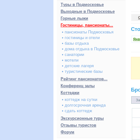
Туры в Подмосковье
Выходные в Подмосковье
Горные лыжи
Гостиницы, пансионаты...
Сто
• пансионаты Подмосковья
• гостиницы и отели
Янв
• базы отдыха
• дома отдыха в Подмосковье
• санатории
• мотели
• детские лагеря
• туристические базы
Рейтинг пансионатов...
Конференц залы
Бр
Коттеджи
• коттедж на сутки
За
• долгосрочная аренда
• сдать коттедж
Экскурсионные туры
Отзывы туристов
Форум