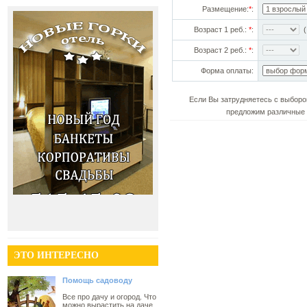
Размещение:
*
:
Возраст 1 реб.:
*
:
(!
Возраст 2 реб.:
*
:
Форма оплаты:
Если Вы затрудняетесь с выборо
предложим различные 
ЭТО ИНТЕРЕСНО
Помощь садоводу
Все про дачу и огород. Что
можно вырастить на даче