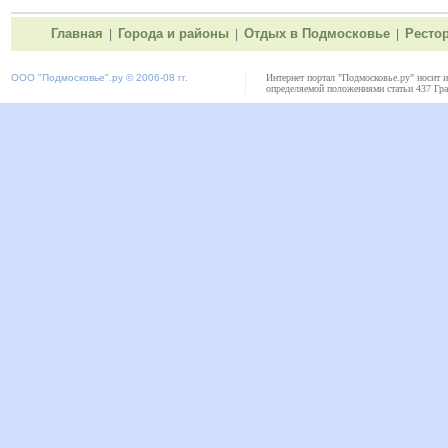
Главная
Города и районы
Отдых в Подмосковье
Ресто
|
|
|
ООО "
Подмосковье"
.ру © 2006-08 гг.
Интернет портал "Подмосковье.ру" носит 
определяемой положениями статьи 437 Гра