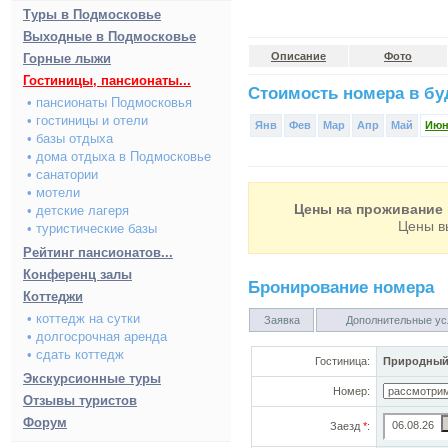
Туры в Подмосковье
Выходные в Подмосковье
Описание
Фото
Горные лыжи
Гостиницы, пансионаты...
Стоимость номера в буд
• пансионаты Подмосковья
• гостиницы и отели
Янв
Фев
Мар
Апр
Май
Ию
• базы отдыха
• дома отдыха в Подмосковье
• санатории
• мотели
Цены на проживание 
• детские лагеря
Цены в
• туристические базы
Рейтинг пансионатов...
Конференц залы
Бронирование номера
Коттеджи
• коттедж на сутки
Заявка
Дополнительные ус
• долгосрочная аренда
• сдать коттедж
Гостиница:
Природный
Экскурсионные туры
Номер:
Отзывы туристов
Форум
Заезд
*
: