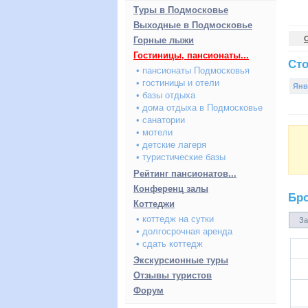
Туры в Подмосковье
Выходные в Подмосковье
Горные лыжи
Гостиницы, пансионаты...
Сто
• пансионаты Подмосковья
• гостиницы и отели
Янв
• базы отдыха
• дома отдыха в Подмосковье
• санатории
• мотели
• детские лагеря
• туристические базы
Рейтинг пансионатов...
Конференц залы
Бр
Коттеджи
• коттедж на сутки
За
• долгосрочная аренда
• сдать коттедж
Экскурсионные туры
Отзывы туристов
Форум