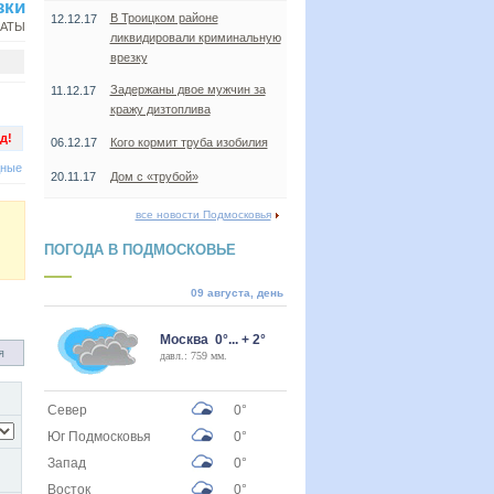
зки
В Троицком районе
12.12.17
НАТЫ
ликвидировали криминальную
врезку
Задержаны двое мужчин за
11.12.17
кражу дизтоплива
д!
06.12.17
Кого кормит труба изобилия
дные
20.11.17
Дом с «трубой»
все новости Подмосковья
ПОГОДА В ПОДМОСКОВЬЕ
09 августа, день
Москва 0°... + 2°
я
давл.: 759 мм.
Север
0°
Юг Подмосковья
0°
Запад
0°
Восток
0°