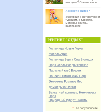
или дома? Советы и опыт.
А может в Питер?
Экскурсии в Петербурге от
турфирм. В Карелию,
метеоры, круизы,
расписание.
РЕЙТИНГ "ОТДЫХ"
Гостиница Новые Горки
Мотель Ария
Гостиница Берта Спа Вилладж
Парк-Отель Воздвиженское
Парусный клуб Водник
Пансион Никольский Парк
Эко-отель Романов Лес
Дом отдыха Олимп
Банкетный комплекс Немчиновка
Парк
Природный курорт Яхонты
*
- по популярности