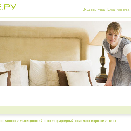
Вход партнера
|
Вход пользоват
ро-Восток
>
Мытищинский р-он
>
Природный комплекс Березки
>
Цены