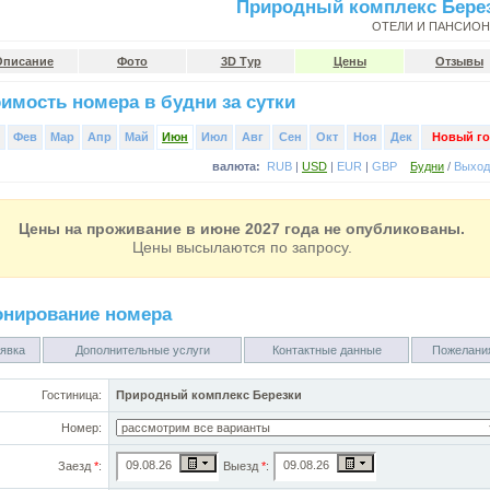
Природный комплекс Бере
ОТЕЛИ И ПАНСИО
Описание
Фото
3D Тур
Цены
Отзывы
имость номера в будни за сутки
Фев
Мар
Апр
Май
Июн
Июл
Авг
Сен
Окт
Ноя
Дек
Новый го
валюта:
RUB
|
USD
|
EUR
|
GBP
Будни
/
Выхо
Цены на проживание в июне 2027 года не опубликованы.
Цены высылаются по запросу.
онирование номера
явка
Дополнительные услуги
Контактные данные
Пожелани
Гостиница:
Природный комплекс Березки
Номер:
Заезд
*
:
Выезд
*
: