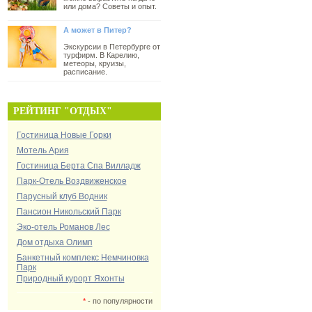
или дома? Советы и опыт.
А может в Питер?
Экскурсии в Петербурге от
турфирм. В Карелию,
метеоры, круизы,
расписание.
РЕЙТИНГ "ОТДЫХ"
Гостиница Новые Горки
Мотель Ария
Гостиница Берта Спа Вилладж
Парк-Отель Воздвиженское
Парусный клуб Водник
Пансион Никольский Парк
Эко-отель Романов Лес
Дом отдыха Олимп
Банкетный комплекс Немчиновка
Парк
Природный курорт Яхонты
*
- по популярности