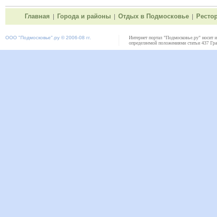
Главная
Города и районы
Отдых в Подмосковье
Ресто
|
|
|
ООО "
Подмосковье"
.ру © 2006-08 гг.
Интернет портал "Подмосковье.ру" носит 
определяемой положениями статьи 437 Гра