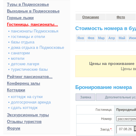
Туры в Подмосковье
Выходные в Подмосковье
Описание
Фото
Горные лыжи
Гостиницы, пансионаты...
Стоимость номера в буд
• пансионаты Подмосковья
• гостиницы и отели
Янв
Фев
Мар
Апр
Май
Ию
• базы отдыха
• дома отдыха в Подмосковье
• санатории
• мотели
Цены на проживание 
• детские лагеря
Цены в
• туристические базы
Рейтинг пансионатов...
Конференц залы
Бронирование номера
Коттеджи
• коттедж на сутки
Заявка
Дополнительные ус
• долгосрочная аренда
• сдать коттедж
Гостиница:
Природный
Экскурсионные туры
Номер:
Отзывы туристов
Форум
Заезд
*
: