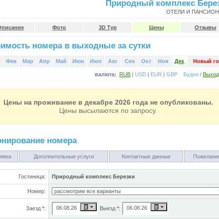
Природный комплекс Бере
ОТЕЛИ И ПАНСИО
Описание
Фото
3D Тур
Цены
Отзывы
имость номера в выходные за сутки
Фев
Мар
Апр
Май
Июн
Июл
Авг
Сен
Окт
Ноя
Дек
Новый го
валюта:
RUB
|
USD
|
EUR
|
GBP
Будни
/
Выхо
Цены на проживание в декабре 2026 года не опубликованы.
Цены высылаются по запросу.
онирование номера
явка
Дополнительные услуги
Контактные данные
Пожелани
Гостиница:
Природный комплекс Березки
Номер:
Заезд
*
:
Выезд
*
: