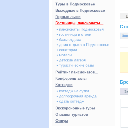
Туры в Подмосковье
Выходные в Подмосковье
Горные лыжи
Гостиницы, пансионаты...
Сто
• пансионаты Подмосковья
• гостиницы и отели
Янв
• базы отдыха
• дома отдыха в Подмосковье
• санатории
• мотели
• детские лагеря
• туристические базы
Рейтинг пансионатов...
Конференц залы
Бр
Коттеджи
• коттедж на сутки
За
• долгосрочная аренда
• сдать коттедж
Экскурсионные туры
Отзывы туристов
Форум