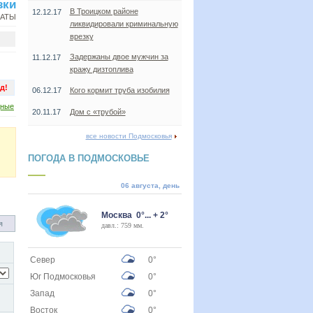
зки
В Троицком районе
12.12.17
НАТЫ
ликвидировали криминальную
врезку
Задержаны двое мужчин за
11.12.17
кражу дизтоплива
д!
06.12.17
Кого кормит труба изобилия
дные
20.11.17
Дом с «трубой»
все новости Подмосковья
ПОГОДА В ПОДМОСКОВЬЕ
06 августа, день
Москва 0°... + 2°
я
давл.: 759 мм.
Север
0°
Юг Подмосковья
0°
Запад
0°
Восток
0°