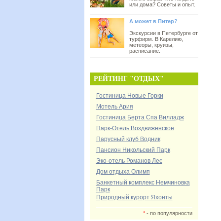
или дома? Советы и опыт.
А может в Питер?
Экскурсии в Петербурге от
турфирм. В Карелию,
метеоры, круизы,
расписание.
РЕЙТИНГ "ОТДЫХ"
Гостиница Новые Горки
Мотель Ария
Гостиница Берта Спа Вилладж
Парк-Отель Воздвиженское
Парусный клуб Водник
Пансион Никольский Парк
Эко-отель Романов Лес
Дом отдыха Олимп
Банкетный комплекс Немчиновка
Парк
Природный курорт Яхонты
*
- по популярности