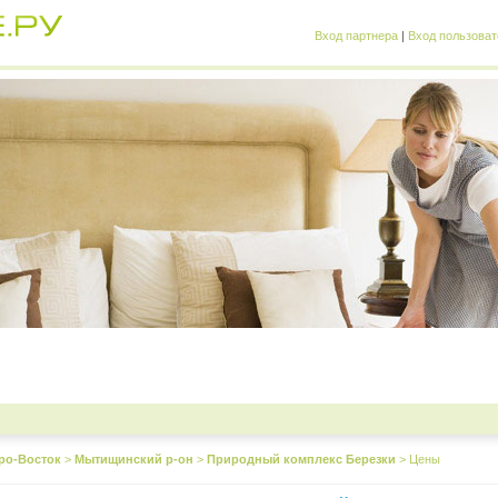
Вход партнера
|
Вход пользоват
ро-Восток
>
Мытищинский р-он
>
Природный комплекс Березки
>
Цены