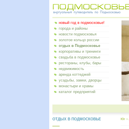
новый год в подмосковье!
города и районы
новости подмосковья
золотое кольцо россии
отдых в Подмосковье
корпоративы и тренинги
свадьба в подмосковье
рестораны, клубы, бары
недвижимость
аренда коттеджей
усадьбы, замки, дворцы
монастыри и храмы
каталог предприятий
ОТДЫХ В ПОДМОСКОВЬЕ
Юг
>