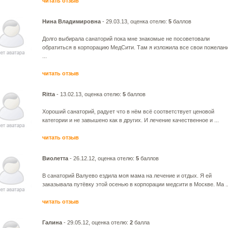
читать отзыв
Нина Владимировна
- 29.03.13, оценка отелю:
5
баллов
Долго выбирала санаторий пока мне знакомые не посоветовали
обратиться в корпорацию МедСити. Там я изложила все свои пожелан
...
читать отзыв
Ritta
- 13.02.13, оценка отелю:
5
баллов
Хороший санаторий, радует что в нём всё соответствует ценовой
категории и не завышено как в других. И лечение качественное и ...
читать отзыв
Виолетта
- 26.12.12, оценка отелю:
5
баллов
В санаторий Валуево ездила моя мама на лечение и отдых. Я ей
заказывала путёвку этой осенью в корпорации медсити в Москве. Ма ..
читать отзыв
Галина
- 29.05.12, оценка отелю:
2
балла