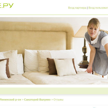
Вход партнера
|
Вход пользоват
Ленинский р-он
>
Санаторий Валуево
>
Отзывы