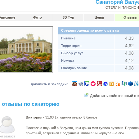
Санаторий Валу
ОТЕЛИ И ПАНСИО
Описание
Фото
3D Тур
Цены
Отзывы
Средняя оценка по всем отзывам
4,33
Питание
4,62
Территория
4,08
Выбор услуг
4,12
Номера
4,08
Обслуживание
добавить в закладки:
Добавить собственный от
 отзывы по санаторию
Виктория
- 31.03.17, оценка отелю:
5
баллов
Поехала с внучкой в Валуево, нам дочка моя купила путевки. Персона
приетный, встретили с радушием. Жили в 5м корпусе -не люк ...