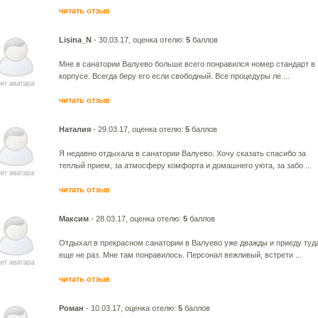
читать отзыв
Lisina_N
- 30.03.17, оценка отелю:
5
баллов
Мне в санатории Валуево больше всего понравился номер стандарт в
корпусе. Всегда беру его если свободный. Все процедуры ле ...
читать отзыв
Наталия
- 29.03.17, оценка отелю:
5
баллов
Я недавно отдыхала в санатории Валуево. Хочу сказать спасибо за
теплый прием, за атмосферу комфорта и домашнего уюта, за забо ...
читать отзыв
Максим
- 28.03.17, оценка отелю:
5
баллов
Отдыхал в прекрасном санатории в Валуево уже дважды и приеду туд
еще не раз. Мне там понравилось. Персонал вежливый, встрети ...
читать отзыв
Роман
- 10.03.17, оценка отелю:
5
баллов