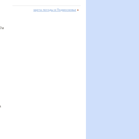
карта погоды в Подмосковье
 7м
а