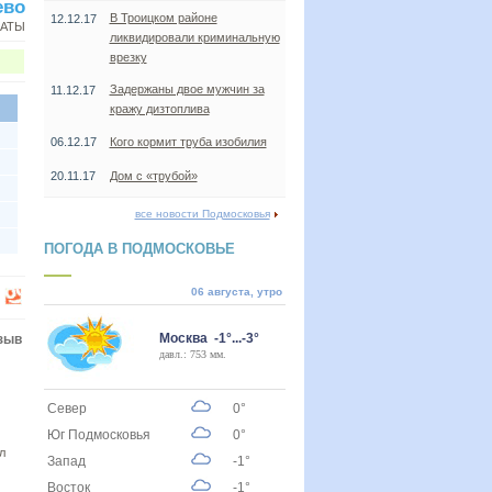
ево
В Троицком районе
12.12.17
НАТЫ
ликвидировали криминальную
врезку
Задержаны двое мужчин за
11.12.17
кражу дизтоплива
06.12.17
Кого кормит труба изобилия
20.11.17
Дом с «трубой»
все новости Подмосковья
ПОГОДА В ПОДМОСКОВЬЕ
06 августа, утро
Москва -1°...-3°
зыв
давл.: 753 мм.
Север
0°
Юг Подмосковья
0°
л
Запад
-1°
Восток
-1°