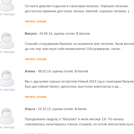
Остался доволен отдыхом в санатории валуево. Хорошее лечение,
достаточно времени для своих личных занятий, хорошее питание, у ...
читать отзыв
Викуся
- 24.06.14, оценка отелю:
5
баллов
Спасибо сотрудникам Валуево за оказанное мне лечение, была весной
до сих пор чувствую себя великолепно! Обслуживание, питан ...
читать отзыв
Алена
- 08.02.14, оценка отелю:
5
баллов
Мы с друзьями хорошо встретили Новый 2014 год в санатории Валуев
Был достойный банкет, дискотека, выступал композитор и да ...
читать отзыв
Ольга
- 24.10.13, оценка отелю:
4
балла
Праздновали свадьбу в "Валуево" в июле месяце 13г. По началу
сомневалась начитавшись плохих отзывов, но потом впечатлила кухн .