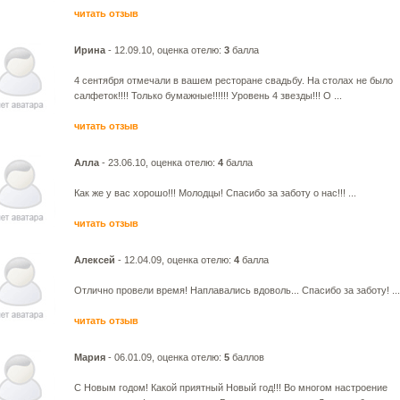
читать отзыв
Ирина
- 12.09.10, оценка отелю:
3
балла
4 сентября отмечали в вашем ресторане свадьбу. На столах не было
салфеток!!!! Только бумажные!!!!!! Уровень 4 звезды!!! О ...
читать отзыв
Алла
- 23.06.10, оценка отелю:
4
балла
Как же у вас хорошо!!! Молодцы! Спасибо за заботу о нас!!! ...
читать отзыв
Алексей
- 12.04.09, оценка отелю:
4
балла
Отлично провели время! Наплавались вдоволь... Спасибо за заботу! ...
читать отзыв
Мария
- 06.01.09, оценка отелю:
5
баллов
С Новым годом! Какой приятный Новый год!!! Во многом настроение