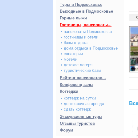
Туры в Подмосковье
Выходные в Подмосковье
Горные лыжи
Гостиницы, пансионаты...
• пансионаты Подмосковья
• гостиницы и отели
• базы отдыха
• дома отдыха в Подмосковье
• санатории
• мотели
• детские лагеря
• туристические базы
Рейтинг пансионатов...
Конференц залы
Коттеджи
• коттедж на сутки
Все
• долгосрочная аренда
• сдать коттедж
Экскурсионные туры
Отзывы туристов
Форум