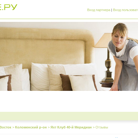
Вход партнера
|
Вход пользоват
Восток
>
Коломенский р-он
>
Яхт Клуб 40-й Меридиан
>
Отзывы