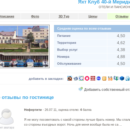
Яхт Клуб 40-й Мерид
ОТЕЛИ И ПАНСИО
Описание
Фото
3D Тур
Цены
Отзывы
Средняя оценка по всем отзывам
4,50
Питание
4,62
Территория
4,38
Выбор услуг
4,88
Номера
4,50
Обслуживание
добавить в закладки:
Добавить собственный от
 отзывы по гостинице
Нефертити
- 26.07.11, оценка отелю:
4
балла
Я не могу посоветовать с какой стороны лучше брать номер. Мы спал
со стороны въездных ворот. Ночь для меня вообще была не са ...