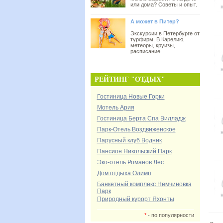
или дома? Советы и опыт.
А может в Питер?
Экскурсии в Петербурге от
турфирм. В Карелию,
метеоры, круизы,
расписание.
РЕЙТИНГ "ОТДЫХ"
Гостиница Новые Горки
Мотель Ария
Гостиница Берта Спа Вилладж
Парк-Отель Воздвиженское
Парусный клуб Водник
Пансион Никольский Парк
Эко-отель Романов Лес
Дом отдыха Олимп
Банкетный комплекс Немчиновка
Парк
Природный курорт Яхонты
*
- по популярности