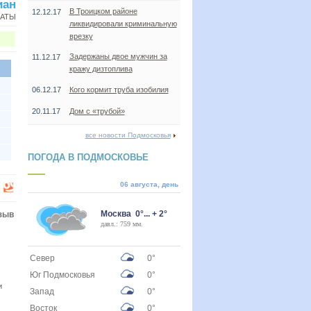
иан
В Троицком районе
12.12.17
НАТЫ
ликвидировали криминальную
врезку
Задержаны двое мужчин за
11.12.17
кражу дизтоплива
06.12.17
Кого кормит труба изобилия
20.11.17
Дом с «трубой»
все новости Подмосковья
ПОГОДА В ПОДМОСКОВЬЕ
06 августа, день
Москва 0°... + 2°
зыв
давл.: 759 мм.
Север
0°
Юг Подмосковья
0°
и
Запад
0°
Восток
0°