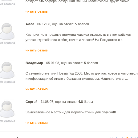
создает атмосфера, созданная Вашим коллективом. Дружелюбие ...
читать отзыв
Алла
- 06.12.08, оценка отелю:
5
баллов
Как приятно в трудные времена кризиса отдохнуть в этом райском
уголке, где тебя все любят, холят и лелеют! На Рождество я с ...
читать отзыв
Владимир
- 05.01.08, оценка отелю:
5
баллов
С семьей отметили Новый Год 2008. Место для нас новое и мы отнесл
и информации об отеле с большим скепсисом. Нашли отель л ...
читать отзыв
Сергей
- 11.08.07, оценка отелю:
4.8
балла
Замечательное место и для мероприятий и для отдыха!!! ...
читать отзыв