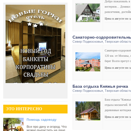
Добро пожаловать в 
вестернов... Домики
развлечения, достой
Цена в августе по 
Санаторно-оздоровительны
Север Подмосковья
,
Тверская област
Санаторно-оздоровит
120 км. от Москвы, н
берег Волги прячут 
Цена в августе по 
База отдыха Княжья речка
Север Подмосковья
,
Тверская област
База отдыха "Княжья
отдыха москвичей. Н
ЭТО ИНТЕРЕСНО
деревянные коттеджи
Цена в августе по 
Помощь садоводу
Все про дачу и огород. Что
можно вырастить на даче