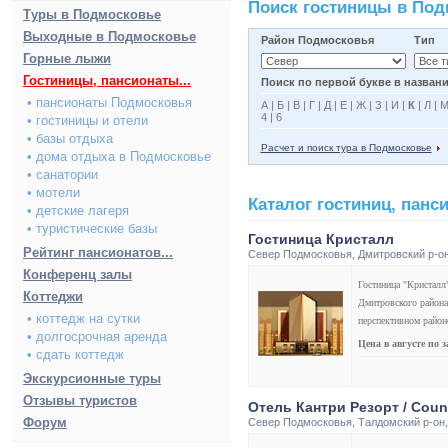
Поиск гостиницы в По
Туры в Подмосковье
Выходные в Подмосковье
Район Подмосковья
Тип
Горные лыжи
Гостиницы, пансионаты...
Поиск по первой букве в названи
• пансионаты Подмосковья
А
|
Б
|
В
|
Г
|
Д
|
Е
|
Ж
|
З
|
И
|
К
|
Л
|
4
|
6
• гостиницы и отели
• базы отдыха
Расчет и поиск тура в Подмосковье
• дома отдыха в Подмосковье
• санатории
• мотели
Каталог гостиниц, пан
• детские лагеря
• туристические базы
Гостиница Кристалл
Рейтинг пансионатов...
Север Подмосковья
,
Дмитровский р-о
Конференц залы
Гостиница "Кристалл
Коттеджи
Дмитровского района
• коттедж на сутки
перспективном район
• долгосрочная аренда
Цена в августе по 
• сдать коттедж
Экскурсионные туры
Отзывы туристов
Отель Кантри Резорт / Coun
Форум
Север Подмосковья
,
Талдомский р-он