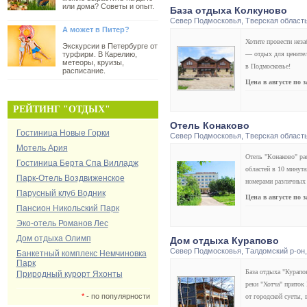
или дома? Советы и опыт.
База отдыха Колкуново
Север Подмосковья
,
Тверская област
А может в Питер?
Хотите провести нез
Экскурсии в Петербурге от
турфирм. В Карелию,
— отдых для ценител
метеоры, круизы,
в Подмосковье!
расписание.
Цена в августе по 
РЕЙТИНГ "ОТДЫХ"
Отель Конаково
Гостиница Новые Горки
Север Подмосковья
,
Тверская област
Мотель Ария
Отель "Конаково" ра
Гостиница Берта Спа Вилладж
областей в 10 минут
Парк-Отель Воздвиженское
номерами различных 
Парусный клуб Водник
Цена в августе по 
Пансион Никольский Парк
Эко-отель Романов Лес
Дом отдыха Олимп
Дом отдыха Курапово
Север Подмосковья
,
Талдомский р-он
Банкетный комплекс Немчиновка
Парк
База отдыха "Курапо
Природный курорт Яхонты
реки "Хотча" приток 
*
- по популярности
от городской суеты, 