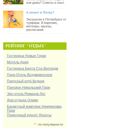
или дома? Советы и опыт.
А может в Питер?
Экскурсии в Петербурге от
турфирм. В Карелию,
метеоры, круизы,
расписание.
РЕЙТИНГ "ОТДЫХ"
Гостиница Новые Горки
Мотель Ария
Гостиница Берта Спа Вилладж
Парк-Отель Воздвиженское
Парусный клуб Водник
Пансион Никольский Парк
Эко-отель Романов Лес
Дом отдыха Олимп
Банкетный комплекс Немчиновка
Парк
Природный курорт Яхонты
*
- по популярности