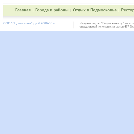
Главная
Города и районы
Отдых в Подмосковье
Ресто
|
|
|
ООО "
Подмосковье"
.ру © 2006-08 гг.
Интернет портал "Подмосковье.ру" носит 
определяемой положениями статьи 437 Гра