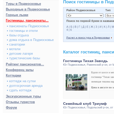
Поиск гостиницы в По
Туры в Подмосковье
Выходные в Подмосковье
Район Подмосковья
Тип
Горные лыжи
Гостиницы, пансионаты...
Поиск по первой букве в названи
• пансионаты Подмосковья
А
|
Б
|
В
|
Г
|
Д
|
Е
|
Ж
|
З
|
И
|
К
|
Л
|
М
4
|
6
• гостиницы и отели
• базы отдыха
Расчет и поиск тура в Подмосковье
• дома отдыха в Подмосковье
• санатории
• мотели
Каталог гостиниц, пан
• детские лагеря
• туристические базы
Гостиница Тихая Заводь
Рейтинг пансионатов...
Юг Подмосковья
,
Раменский р-он
, от 
Конференц залы
Вдали от шоссе и ме
Коттеджи
гостиница "Тихая зав
• коттедж на сутки
звенящая тишина нар
• долгосрочная аренда
Цена в августе по 
• сдать коттедж
Экскурсионные туры
Отзывы туристов
Семейный клуб Триумф
Форум
Юг Подмосковья
,
Подольский р-он
, от