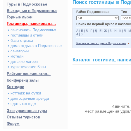
Поиск гостиницы в По
Туры в Подмосковье
Выходные в Подмосковье
Район Подмосковья
Тип
Горные лыжи
Гостиницы, пансионаты...
Поиск по первой букве в названи
• пансионаты Подмосковья
А
|
Б
|
В
|
Г
|
Д
|
Е
|
Ж
|
З
|
И
|
К
|
Л
|
М
4
|
6
• гостиницы и отели
• базы отдыха
Расчет и поиск тура в Подмосковье
• дома отдыха в Подмосковье
• санатории
• мотели
Каталог гостиниц, пан
• детские лагеря
• туристические базы
Рейтинг пансионатов...
Конференц залы
Коттеджи
• коттедж на сутки
• долгосрочная аренда
• сдать коттедж
Извините,
Экскурсионные туры
мест размещения удов
Отзывы туристов
Форум