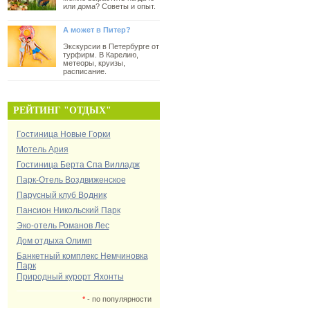
или дома? Советы и опыт.
А может в Питер?
Экскурсии в Петербурге от
турфирм. В Карелию,
метеоры, круизы,
расписание.
РЕЙТИНГ "ОТДЫХ"
Гостиница Новые Горки
Мотель Ария
Гостиница Берта Спа Вилладж
Парк-Отель Воздвиженское
Парусный клуб Водник
Пансион Никольский Парк
Эко-отель Романов Лес
Дом отдыха Олимп
Банкетный комплекс Немчиновка
Парк
Природный курорт Яхонты
*
- по популярности