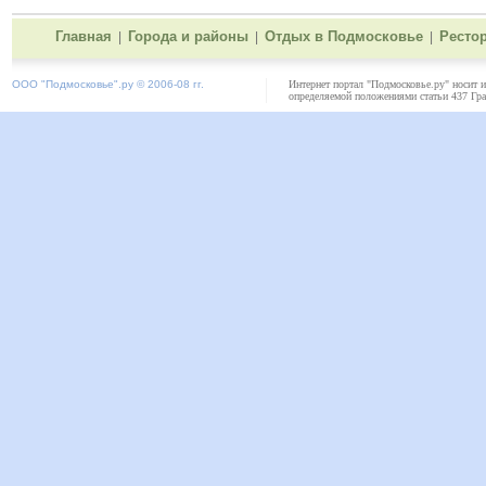
Главная
Города и районы
Отдых в Подмосковье
Ресто
|
|
|
ООО "
Подмосковье"
.ру © 2006-08 гг.
Интернет портал "Подмосковье.ру" носит 
определяемой положениями статьи 437 Гра