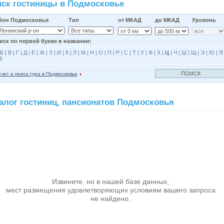
ск гостиницы в Подмосковье
йон Подмосковья
Тип
от МКАД
до МКАД
Уровень
иск по первой букве в названии:
Б
|
В
|
Г
|
Д
|
Е
|
Ж
|
З
|
И
|
К
|
Л
|
М
|
Н
|
О
|
П
|
Р
|
С
|
Т
|
У
|
Ф
|
Х
|
Ц
|
Ч
|
Ш
|
Щ
|
Э
|
Ю
|
Я
6
чет и поиск тура в Подмосковье
алог гостиниц, пансионатов Подмосковья
Извините, но в нашей базе данных,
мест размещения удовлетворяющих условиям вашего запроса
не найдено.