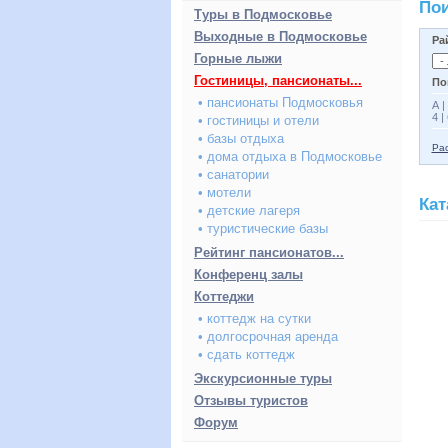
Пои
Туры в Подмосковье
Выходные в Подмосковье
Ра
Горные лыжи
Гостиницы, пансионаты...
По
• пансионаты Подмосковья
А
|
4
|
• гостиницы и отели
• базы отдыха
Рас
• дома отдыха в Подмосковье
• санатории
• мотели
Кат
• детские лагеря
• туристические базы
Рейтинг пансионатов...
Конференц залы
Коттеджи
• коттедж на сутки
• долгосрочная аренда
• сдать коттедж
Экскурсионные туры
Отзывы туристов
Форум