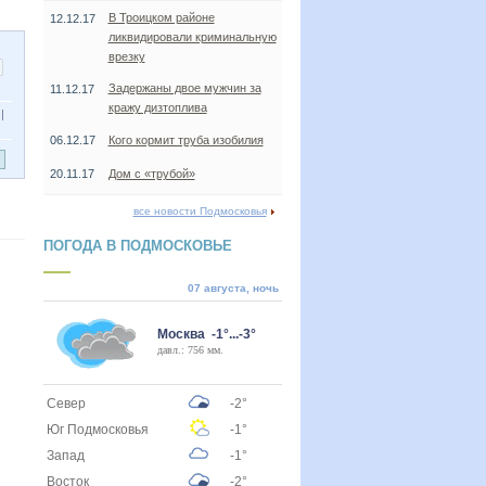
В Троицком районе
12.12.17
ликвидировали криминальную
врезку
Задержаны двое мужчин за
11.12.17
кражу дизтоплива
|
06.12.17
Кого кормит труба изобилия
20.11.17
Дом с «трубой»
все новости Подмосковья
ПОГОДА В ПОДМОСКОВЬЕ
07 августа, ночь
Москва -1°...-3°
давл.: 756 мм.
Север
-2°
Юг Подмосковья
-1°
Запад
-1°
Восток
-2°