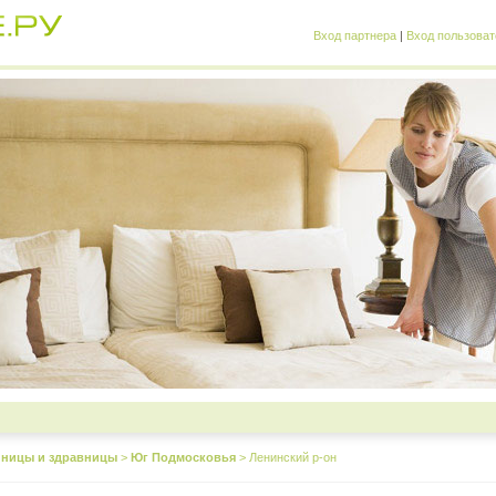
Вход партнера
|
Вход пользоват
иницы и здравницы
>
Юг Подмосковья
>
Ленинский р-он