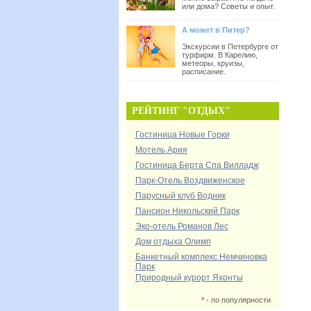
или дома? Советы и опыт.
А может в Питер?
Экскурсии в Петербурге от
турфирм. В Карелию,
метеоры, круизы,
расписание.
РЕЙТИНГ "ОТДЫХ"
Гостиница Новые Горки
Мотель Ария
Гостиница Берта Спа Вилладж
Парк-Отель Воздвиженское
Парусный клуб Водник
Пансион Никольский Парк
Эко-отель Романов Лес
Дом отдыха Олимп
Банкетный комплекс Немчиновка
Парк
Природный курорт Яхонты
*
- по популярности