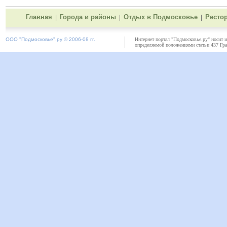
Главная
Города и районы
Отдых в Подмосковье
Ресто
|
|
|
ООО "
Подмосковье"
.ру © 2006-08 гг.
Интернет портал "Подмосковье.ру" носит 
определяемой положениями статьи 437 Гра