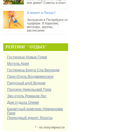
или дома? Советы и опыт.
А может в Питер?
Экскурсии в Петербурге от
турфирм. В Карелию,
метеоры, круизы,
расписание.
РЕЙТИНГ "ОТДЫХ"
Гостиница Новые Горки
Мотель Ария
Гостиница Берта Спа Вилладж
Парк-Отель Воздвиженское
Парусный клуб Водник
Пансион Никольский Парк
Эко-отель Романов Лес
Дом отдыха Олимп
Банкетный комплекс Немчиновка
Парк
Природный курорт Яхонты
*
- по популярности