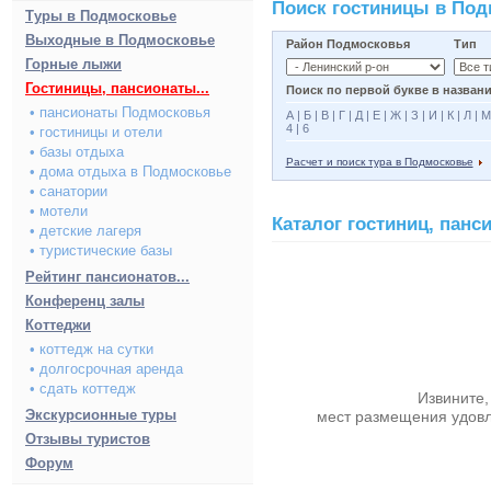
Поиск гостиницы в По
Туры в Подмосковье
Выходные в Подмосковье
Район Подмосковья
Тип
Горные лыжи
Гостиницы, пансионаты...
Поиск по первой букве в названи
• пансионаты Подмосковья
А
|
Б
|
В
|
Г
|
Д
|
Е
|
Ж
|
З
|
И
|
К
|
Л
|
М
4
|
6
• гостиницы и отели
• базы отдыха
Расчет и поиск тура в Подмосковье
• дома отдыха в Подмосковье
• санатории
• мотели
Каталог гостиниц, пан
• детские лагеря
• туристические базы
Рейтинг пансионатов...
Конференц залы
Коттеджи
• коттедж на сутки
• долгосрочная аренда
• сдать коттедж
Извините,
Экскурсионные туры
мест размещения удов
Отзывы туристов
Форум