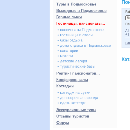
Пои
Туры в Подмосковье
Выходные в Подмосковье
Ра
Горные лыжи
Гостиницы, пансионаты...
По
• пансионаты Подмосковья
А
|
4
|
• гостиницы и отели
• базы отдыха
Рас
• дома отдыха в Подмосковье
• санатории
• мотели
Кат
• детские лагеря
• туристические базы
Рейтинг пансионатов...
Конференц залы
Коттеджи
• коттедж на сутки
• долгосрочная аренда
• сдать коттедж
Экскурсионные туры
Отзывы туристов
Форум