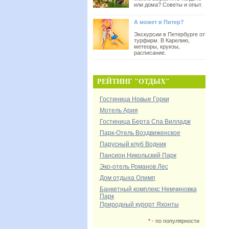
или дома? Советы и опыт.
А может в Питер?
Экскурсии в Петербурге от
турфирм. В Карелию,
метеоры, круизы,
расписание.
РЕЙТИНГ "ОТДЫХ"
Гостиница Новые Горки
Мотель Ария
Гостиница Берта Спа Вилладж
Парк-Отель Воздвиженское
Парусный клуб Водник
Пансион Никольский Парк
Эко-отель Романов Лес
Дом отдыха Олимп
Банкетный комплекс Немчиновка
Парк
Природный курорт Яхонты
*
- по популярности