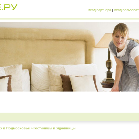
Вход партнера
|
Вход пользоват
х в Подмосковье
>
Гостиницы и здравницы