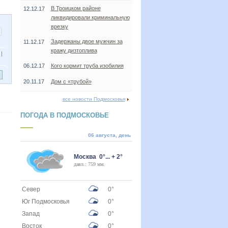
В Троицком районе
12.12.17
ликвидировали криминальную
врезку
Задержаны двое мужчин за
11.12.17
кражу дизтоплива
|
06.12.17
Кого кормит труба изобилия
20.11.17
Дом с «трубой»
все новости Подмосковья
ПОГОДА В ПОДМОСКОВЬЕ
06 августа, день
Москва 0°... + 2°
давл.: 759 мм.
Север
0°
Юг Подмосковья
0°
Запад
0°
Восток
0°