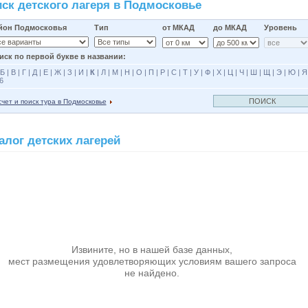
ск детского лагеря в Подмосковье
йон Подмосковья
Тип
от МКАД
до МКАД
Уровень
иск по первой букве в названии:
Б
|
В
|
Г
|
Д
|
Е
|
Ж
|
З
|
И
|
К
|
Л
|
М
|
Н
|
О
|
П
|
Р
|
С
|
Т
|
У
|
Ф
|
Х
|
Ц
|
Ч
|
Ш
|
Щ
|
Э
|
Ю
|
Я
6
чет и поиск тура в Подмосковье
алог детских лагерей
Извините, но в нашей базе данных,
мест размещения удовлетворяющих условиям вашего запроса
не найдено.