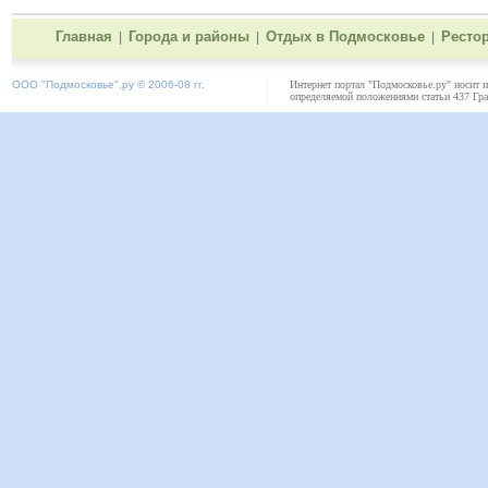
Главная
Города и районы
Отдых в Подмосковье
Ресто
|
|
|
ООО "
Подмосковье"
.ру © 2006-08 гг.
Интернет портал "Подмосковье.ру" носит 
определяемой положениями статьи 437 Гра