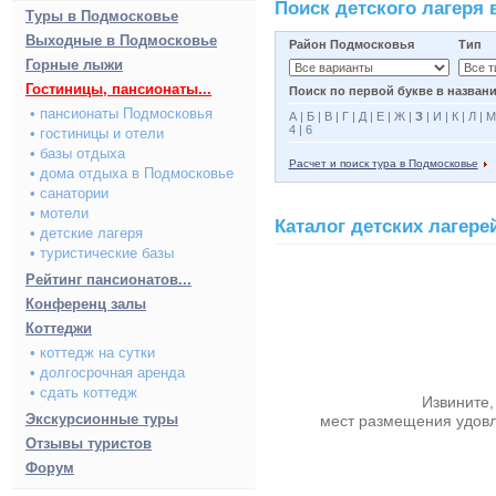
Поиск детского лагеря
Туры в Подмосковье
Выходные в Подмосковье
Район Подмосковья
Тип
Горные лыжи
Гостиницы, пансионаты...
Поиск по первой букве в названи
• пансионаты Подмосковья
А
|
Б
|
В
|
Г
|
Д
|
Е
|
Ж
|
З
|
И
|
К
|
Л
|
М
4
|
6
• гостиницы и отели
• базы отдыха
Расчет и поиск тура в Подмосковье
• дома отдыха в Подмосковье
• санатории
• мотели
Каталог детских лагере
• детские лагеря
• туристические базы
Рейтинг пансионатов...
Конференц залы
Коттеджи
• коттедж на сутки
• долгосрочная аренда
• сдать коттедж
Извините,
Экскурсионные туры
мест размещения удов
Отзывы туристов
Форум