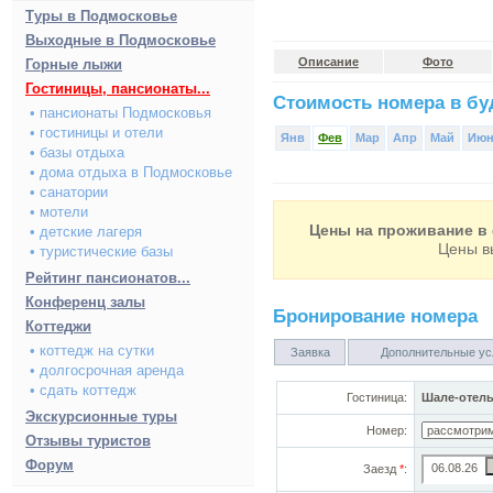
Туры в Подмосковье
Выходные в Подмосковье
Описание
Фото
Горные лыжи
Гостиницы, пансионаты...
Стоимость номера в буд
• пансионаты Подмосковья
• гостиницы и отели
Янв
Фев
Мар
Апр
Май
Ию
• базы отдыха
• дома отдыха в Подмосковье
• санатории
• мотели
Цены на проживание в 
• детские лагеря
Цены в
• туристические базы
Рейтинг пансионатов...
Конференц залы
Бронирование номера
Коттеджи
• коттедж на сутки
Заявка
Дополнительные ус
• долгосрочная аренда
• сдать коттедж
Гостиница:
Шале-отель
Экскурсионные туры
Номер:
Отзывы туристов
Форум
Заезд
*
: