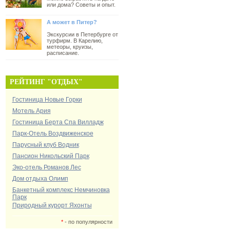
или дома? Советы и опыт.
А может в Питер?
Экскурсии в Петербурге от
турфирм. В Карелию,
метеоры, круизы,
расписание.
РЕЙТИНГ "ОТДЫХ"
Гостиница Новые Горки
Мотель Ария
Гостиница Берта Спа Вилладж
Парк-Отель Воздвиженское
Парусный клуб Водник
Пансион Никольский Парк
Эко-отель Романов Лес
Дом отдыха Олимп
Банкетный комплекс Немчиновка
Парк
Природный курорт Яхонты
*
- по популярности