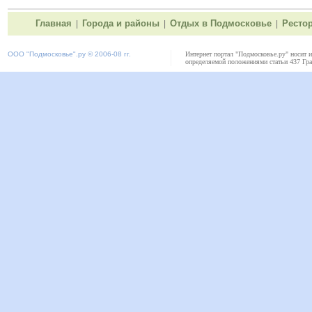
Главная
Города и районы
Отдых в Подмосковье
Ресто
|
|
|
ООО "
Подмосковье"
.ру © 2006-08 гг.
Интернет портал "Подмосковье.ру" носит 
определяемой положениями статьи 437 Гра