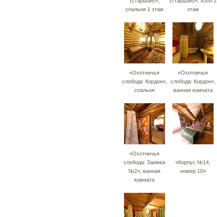
(старшая)»,
(старшая)», холл 2
спальня 1 этаж
этаж
«Охотничья
«Охотничья
слобода: Кордон»,
слобода: Кордон»,
спальня
ванная комната
«Охотничья
слобода: Заимка
«Корпус №14,
№2», ванная
номер 10»
комната