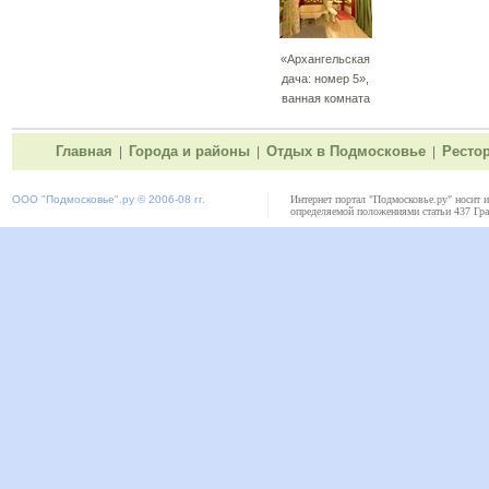
«Архангельская
дача: номер 5»,
ванная комната
Главная
Города и районы
Отдых в Подмосковье
Ресто
|
|
|
ООО "
Подмосковье"
.ру © 2006-08 гг.
Интернет портал "Подмосковье.ру" носит 
определяемой положениями статьи 437 Гра