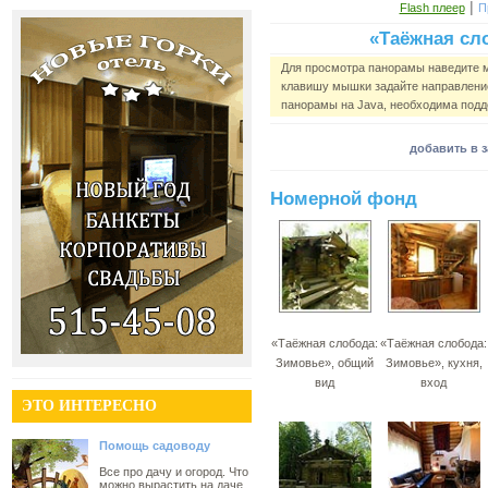
|
Flash плеер
П
«Таёжная сло
Для просмотра панорамы наведите 
клавишу мышки задайте направление
панорамы на Java, необходима подд
добавить в 
Номерной фонд
«Таёжная слобода:
«Таёжная слобода:
Зимовье», общий
Зимовье», кухня,
вид
вход
ЭТО ИНТЕРЕСНО
Помощь садоводу
Все про дачу и огород. Что
можно вырастить на даче