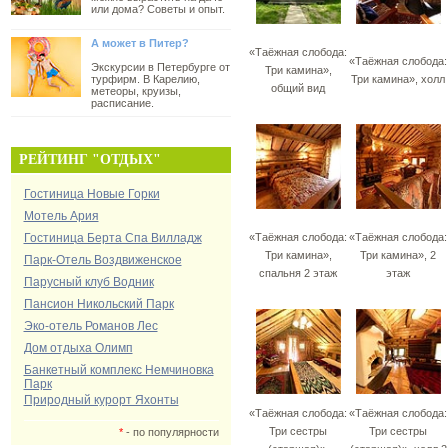
или дома? Советы и опыт.
А может в Питер?
«Таёжная слобода:
«Таёжная слобода:
Экскурсии в Петербурге от
Три камина»,
турфирм. В Карелию,
Три камина», холл
общий вид
метеоры, круизы,
расписание.
РЕЙТИНГ "ОТДЫХ"
Гостиница Новые Горки
Мотель Ария
Гостиница Берта Спа Вилладж
«Таёжная слобода:
«Таёжная слобода:
Три камина»,
Три камина», 2
Парк-Отель Воздвиженское
спальня 2 этаж
этаж
Парусный клуб Водник
Пансион Никольский Парк
Эко-отель Романов Лес
Дом отдыха Олимп
Банкетный комплекс Немчиновка
Парк
Природный курорт Яхонты
«Таёжная слобода:
«Таёжная слобода:
Три сестры
Три сестры
*
- по популярности