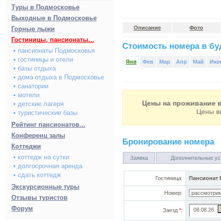
Туры в Подмосковье
Выходные в Подмосковье
Описание
Фото
Горные лыжи
Гостиницы, пансионаты...
Стоимость номера в буд
• пансионаты Подмосковья
• гостиницы и отели
Янв
Фев
Мар
Апр
Май
Ию
• базы отдыха
• дома отдыха в Подмосковье
• санатории
• мотели
Цены на проживание в
• детские лагеря
Цены в
• туристические базы
Рейтинг пансионатов...
Конференц залы
Бронирование номера
Коттеджи
• коттедж на сутки
Заявка
Дополнительные ус
• долгосрочная аренда
• сдать коттедж
Гостиница:
Пансионат
Экскурсионные туры
Номер:
Отзывы туристов
Форум
Заезд
*
: