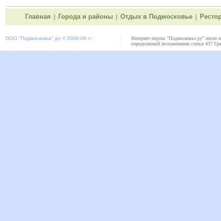
Главная
Города и районы
Отдых в Подмосковье
Ресто
|
|
|
ООО "
Подмосковье"
.ру © 2006-08 гг.
Интернет портал "Подмосковье.ру" носит 
определяемой положениями статьи 437 Гра