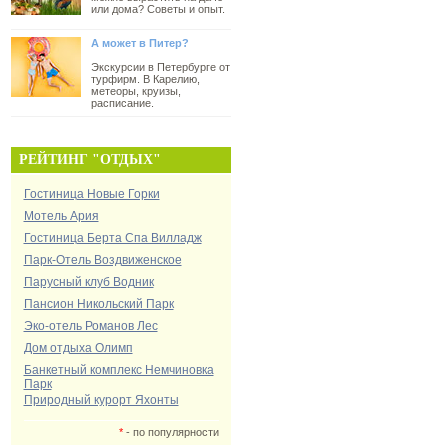
или дома? Советы и опыт.
А может в Питер?
Экскурсии в Петербурге от
турфирм. В Карелию,
метеоры, круизы,
расписание.
РЕЙТИНГ "ОТДЫХ"
Гостиница Новые Горки
Мотель Ария
Гостиница Берта Спа Вилладж
Парк-Отель Воздвиженское
Парусный клуб Водник
Пансион Никольский Парк
Эко-отель Романов Лес
Дом отдыха Олимп
Банкетный комплекс Немчиновка
Парк
Природный курорт Яхонты
*
- по популярности