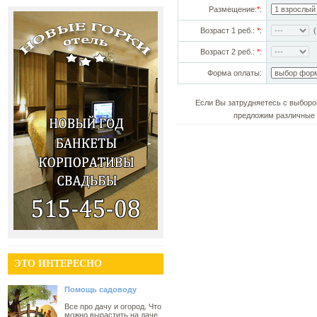
Размещение:
*
:
Возраст 1 реб.:
*
:
(!
Возраст 2 реб.:
*
:
Форма оплаты:
Если Вы затрудняетесь с выборо
предложим различные 
ЭТО ИНТЕРЕСНО
Помощь садоводу
Все про дачу и огород. Что
можно вырастить на даче