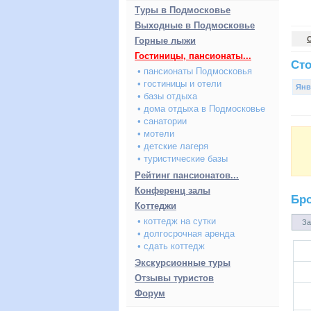
Туры в Подмосковье
Выходные в Подмосковье
Горные лыжи
Гостиницы, пансионаты...
Сто
• пансионаты Подмосковья
• гостиницы и отели
Янв
• базы отдыха
• дома отдыха в Подмосковье
• санатории
• мотели
• детские лагеря
• туристические базы
Рейтинг пансионатов...
Конференц залы
Бр
Коттеджи
• коттедж на сутки
За
• долгосрочная аренда
• сдать коттедж
Экскурсионные туры
Отзывы туристов
Форум