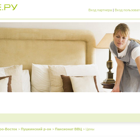
Вход партнера
|
Вход пользоват
ро-Восток
>
Пушкинский р-он
>
Пансионат ВВЦ
>
Цены