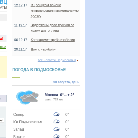
ВВЦ
В Троицком районе
12.12.17
НАТЫ
ликвидировали криминальную
врезку
Задержаны двое мужчин за
11.12.17
кражу дизтоплива
д!
06.12.17
Кого кормит труба изобилия
дные
20.11.17
Дом с «трубой»
все новости Подмосковья
ПОГОДА В ПОДМОСКОВЬЕ
08 августа, день
Москва 0°... + 2°
я
давл.: 759 мм.
Север
0°
Юг Подмосковья
0°
Запад
0°
Восток
0°