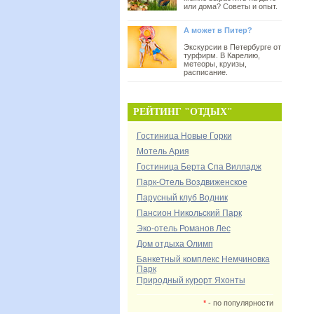
или дома? Советы и опыт.
А может в Питер?
Экскурсии в Петербурге от
турфирм. В Карелию,
метеоры, круизы,
расписание.
РЕЙТИНГ "ОТДЫХ"
Гостиница Новые Горки
Мотель Ария
Гостиница Берта Спа Вилладж
Парк-Отель Воздвиженское
Парусный клуб Водник
Пансион Никольский Парк
Эко-отель Романов Лес
Дом отдыха Олимп
Банкетный комплекс Немчиновка
Парк
Природный курорт Яхонты
*
- по популярности