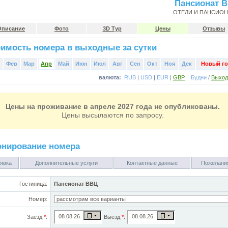
Пансионат 
ОТЕЛИ И ПАНСИО
Описание
Фото
3D Тур
Цены
Отзывы
имость номера в выходные за сутки
Фев
Мар
Апр
Май
Июн
Июл
Авг
Сен
Окт
Ноя
Дек
Новый го
валюта:
RUB
|
USD
|
EUR
|
GBP
Будни
/
Выхо
Цены на проживание в апреле 2027 года не опубликованы.
Цены высылаются по запросу.
онирование номера
явка
Дополнительные услуги
Контактные данные
Пожелани
Гостиница:
Пансионат ВВЦ
Номер:
Заезд
*
:
Выезд
*
: