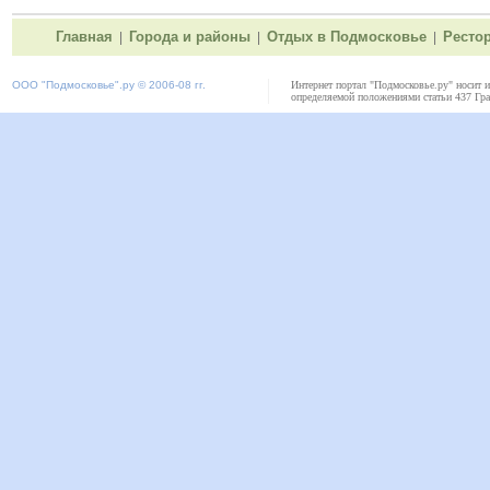
Главная
Города и районы
Отдых в Подмосковье
Ресто
|
|
|
ООО "
Подмосковье"
.ру © 2006-08 гг.
Интернет портал "Подмосковье.ру" носит 
определяемой положениями статьи 437 Гра