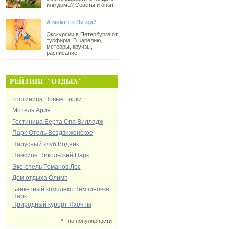
или дома? Советы и опыт.
А может в Питер?
Экскурсии в Петербурге от
турфирм. В Карелию,
метеоры, круизы,
расписание.
РЕЙТИНГ "ОТДЫХ"
Гостиница Новые Горки
Мотель Ария
Гостиница Берта Спа Вилладж
Парк-Отель Воздвиженское
Парусный клуб Водник
Пансион Никольский Парк
Эко-отель Романов Лес
Дом отдыха Олимп
Банкетный комплекс Немчиновка
Парк
Природный курорт Яхонты
*
- по популярности