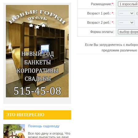
Размещение:
*
:
Возраст 1 реб.:
*
:
(!
Возраст 2 реб.:
*
:
Форма оплаты:
Если Вы затрудняетесь с выборо
предложим различные 
ЭТО ИНТЕРЕСНО
Помощь садоводу
Все про дачу и огород. Что
можно вырастить на даче