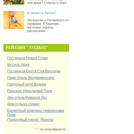
или дома? Советы и опыт.
А может в Питер?
Экскурсии в Петербурге от
турфирм. В Карелию,
метеоры, круизы,
расписание.
РЕЙТИНГ "ОТДЫХ"
Гостиница Новые Горки
Мотель Ария
Гостиница Берта Спа Вилладж
Парк-Отель Воздвиженское
Парусный клуб Водник
Пансион Никольский Парк
Эко-отель Романов Лес
Дом отдыха Олимп
Банкетный комплекс Немчиновка
Парк
Природный курорт Яхонты
*
- по популярности