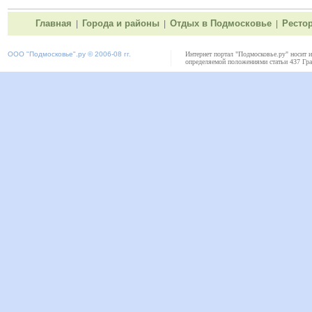
Главная
Города и районы
Отдых в Подмосковье
Ресто
|
|
|
ООО "
Подмосковье"
.ру © 2006-08 гг.
Интернет портал "Подмосковье.ру" носит 
определяемой положениями статьи 437 Гра