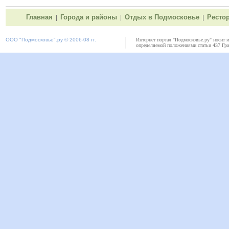
Главная
Города и районы
Отдых в Подмосковье
Ресто
|
|
|
ООО "
Подмосковье"
.ру © 2006-08 гг.
Интернет портал "Подмосковье.ру" носит 
определяемой положениями статьи 437 Гра