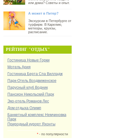
или дома? Советы и опыт.
А может в Питер?
Экскурсии в Петербурге от
турфирм. В Карелию,
метеоры, круизы,
расписание.
РЕЙТИНГ "ОТДЫХ"
Гостиница Новые Горки
Мотель Ария
Гостиница Берта Спа Вилладж
Парк-Отель Воздвиженское
Парусный клуб Водник
Пансион Никольский Парк
Эко-отель Романов Лес
Дом отдыха Олимп
Банкетный комплекс Немчиновка
Парк
Природный курорт Яхонты
*
- по популярности