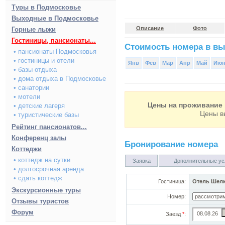
Туры в Подмосковье
Выходные в Подмосковье
Описание
Фото
Горные лыжи
Гостиницы, пансионаты...
Стоимость номера в вы
• пансионаты Подмосковья
• гостиницы и отели
Янв
Фев
Мар
Апр
Май
Ию
• базы отдыха
• дома отдыха в Подмосковье
• санатории
• мотели
Цены на проживание 
• детские лагеря
Цены в
• туристические базы
Рейтинг пансионатов...
Конференц залы
Бронирование номера
Коттеджи
• коттедж на сутки
Заявка
Дополнительные ус
• долгосрочная аренда
• сдать коттедж
Гостиница:
Отель Шел
Экскурсионные туры
Номер:
Отзывы туристов
Форум
Заезд
*
: