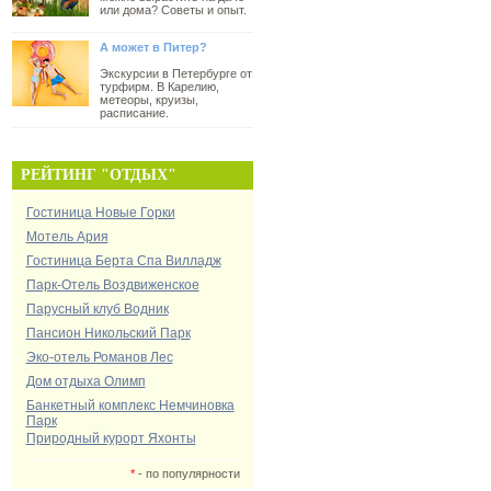
или дома? Советы и опыт.
А может в Питер?
Экскурсии в Петербурге от
турфирм. В Карелию,
метеоры, круизы,
расписание.
РЕЙТИНГ "ОТДЫХ"
Гостиница Новые Горки
Мотель Ария
Гостиница Берта Спа Вилладж
Парк-Отель Воздвиженское
Парусный клуб Водник
Пансион Никольский Парк
Эко-отель Романов Лес
Дом отдыха Олимп
Банкетный комплекс Немчиновка
Парк
Природный курорт Яхонты
*
- по популярности