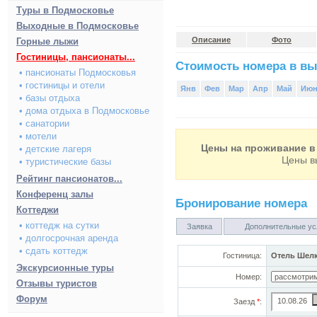
Туры в Подмосковье
Выходные в Подмосковье
Описание
Фото
Горные лыжи
Гостиницы, пансионаты...
Стоимость номера в вы
• пансионаты Подмосковья
• гостиницы и отели
Янв
Фев
Мар
Апр
Май
Ию
• базы отдыха
• дома отдыха в Подмосковье
• санатории
• мотели
Цены на проживание в 
• детские лагеря
Цены в
• туристические базы
Рейтинг пансионатов...
Конференц залы
Бронирование номера
Коттеджи
• коттедж на сутки
Заявка
Дополнительные ус
• долгосрочная аренда
• сдать коттедж
Гостиница:
Отель Шел
Экскурсионные туры
Номер:
Отзывы туристов
Форум
Заезд
*
: