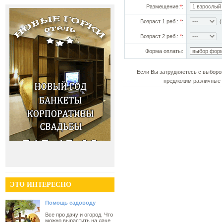
Размещение:
*
:
Возраст 1 реб.:
*
:
(!
Возраст 2 реб.:
*
:
Форма оплаты:
Если Вы затрудняетесь с выборо
предложим различные 
ЭТО ИНТЕРЕСНО
Помощь садоводу
Все про дачу и огород. Что
можно вырастить на даче