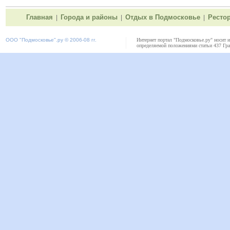
Главная
Города и районы
Отдых в Подмосковье
Ресто
|
|
|
ООО "
Подмосковье"
.ру © 2006-08 гг.
Интернет портал "Подмосковье.ру" носит 
определяемой положениями статьи 437 Гра