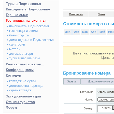
Туры в Подмосковье
Выходные в Подмосковье
Описание
Фото
Горные лыжи
Гостиницы, пансионаты...
Стоимость номера в вы
• пансионаты Подмосковья
• гостиницы и отели
Янв
Фев
Мар
Апр
Май
Ию
• базы отдыха
• дома отдыха в Подмосковье
• санатории
• мотели
Цены на проживание в 
• детские лагеря
Цены в
• туристические базы
Рейтинг пансионатов...
Конференц залы
Бронирование номера
Коттеджи
• коттедж на сутки
Заявка
Дополнительные ус
• долгосрочная аренда
• сдать коттедж
Гостиница:
Отель Шел
Экскурсионные туры
Номер:
Отзывы туристов
Форум
Заезд
*
: