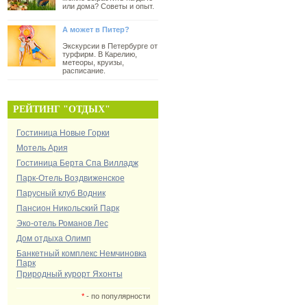
или дома? Советы и опыт.
А может в Питер?
Экскурсии в Петербурге от
турфирм. В Карелию,
метеоры, круизы,
расписание.
РЕЙТИНГ "ОТДЫХ"
Гостиница Новые Горки
Мотель Ария
Гостиница Берта Спа Вилладж
Парк-Отель Воздвиженское
Парусный клуб Водник
Пансион Никольский Парк
Эко-отель Романов Лес
Дом отдыха Олимп
Банкетный комплекс Немчиновка
Парк
Природный курорт Яхонты
*
- по популярности