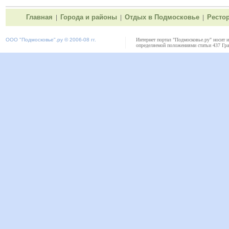
Главная
Города и районы
Отдых в Подмосковье
Ресто
|
|
|
ООО "
Подмосковье"
.ру © 2006-08 гг.
Интернет портал "Подмосковье.ру" носит 
определяемой положениями статьи 437 Гра