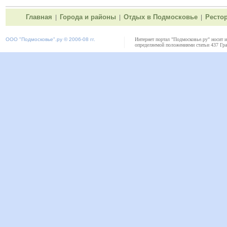
Главная
Города и районы
Отдых в Подмосковье
Ресто
|
|
|
ООО "
Подмосковье"
.ру © 2006-08 гг.
Интернет портал "Подмосковье.ру" носит 
определяемой положениями статьи 437 Гра