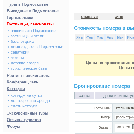
Туры в Подмосковье
Выходные в Подмосковье
Описание
Фото
Горные лыжи
Гостиницы, пансионаты...
Стоимость номера в вы
• пансионаты Подмосковья
• гостиницы и отели
Янв
Фев
Мар
Апр
Май
Ию
• базы отдыха
• дома отдыха в Подмосковье
• санатории
• мотели
Цены на проживание в
• детские лагеря
Цены в
• туристические базы
Рейтинг пансионатов...
Конференц залы
Бронирование номера
Коттеджи
• коттедж на сутки
Заявка
Дополнительные ус
• долгосрочная аренда
• сдать коттедж
Гостиница:
Отель Шел
Экскурсионные туры
Номер:
Отзывы туристов
Форум
Заезд
*
: