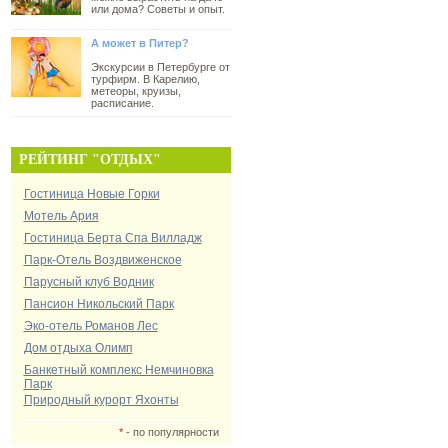
или дома? Советы и опыт.
А может в Питер?
Экскурсии в Петербурге от
турфирм. В Карелию,
метеоры, круизы,
расписание.
РЕЙТИНГ "ОТДЫХ"
Гостиница Новые Горки
Мотель Ария
Гостиница Берта Спа Вилладж
Парк-Отель Воздвиженское
Парусный клуб Водник
Пансион Никольский Парк
Эко-отель Романов Лес
Дом отдыха Олимп
Банкетный комплекс Немчиновка
Парк
Природный курорт Яхонты
*
- по популярности