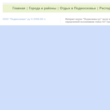
Главная
Города и районы
Отдых в Подмосковье
Ресто
|
|
|
ООО "
Подмосковье"
.ру © 2006-08 гг.
Интернет портал "Подмосковье.ру" носит 
определяемой положениями статьи 437 Гра