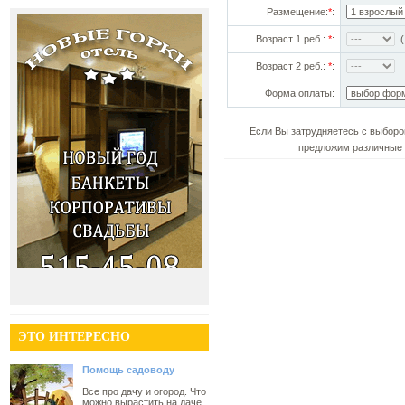
Размещение:
*
:
Возраст 1 реб.:
*
:
(!
Возраст 2 реб.:
*
:
Форма оплаты:
Если Вы затрудняетесь с выборо
предложим различные 
ЭТО ИНТЕРЕСНО
Помощь садоводу
Все про дачу и огород. Что
можно вырастить на даче