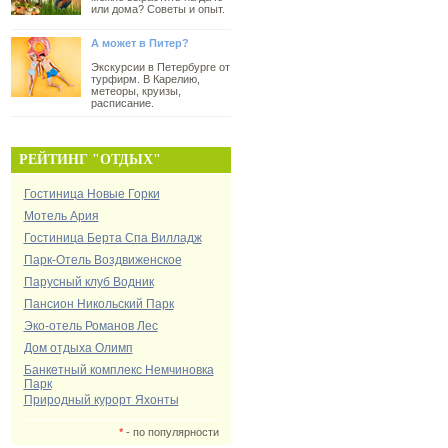
или дома? Советы и опыт.
А может в Питер?
Экскурсии в Петербурге от
турфирм. В Карелию,
метеоры, круизы,
расписание.
РЕЙТИНГ "ОТДЫХ"
Гостиница Новые Горки
Мотель Ария
Гостиница Берта Спа Вилладж
Парк-Отель Воздвиженское
Парусный клуб Водник
Пансион Никольский Парк
Эко-отель Романов Лес
Дом отдыха Олимп
Банкетный комплекс Немчиновка
Парк
Природный курорт Яхонты
*
- по популярности