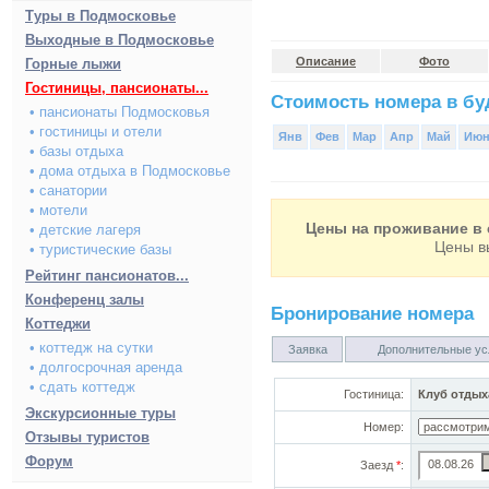
Туры в Подмосковье
Выходные в Подмосковье
Описание
Фото
Горные лыжи
Гостиницы, пансионаты...
Стоимость номера в буд
• пансионаты Подмосковья
• гостиницы и отели
Янв
Фев
Мар
Апр
Май
Ию
• базы отдыха
• дома отдыха в Подмосковье
• санатории
• мотели
Цены на проживание в 
• детские лагеря
Цены в
• туристические базы
Рейтинг пансионатов...
Конференц залы
Бронирование номера
Коттеджи
• коттедж на сутки
Заявка
Дополнительные ус
• долгосрочная аренда
• сдать коттедж
Гостиница:
Клуб отдых
Экскурсионные туры
Номер:
Отзывы туристов
Форум
Заезд
*
: