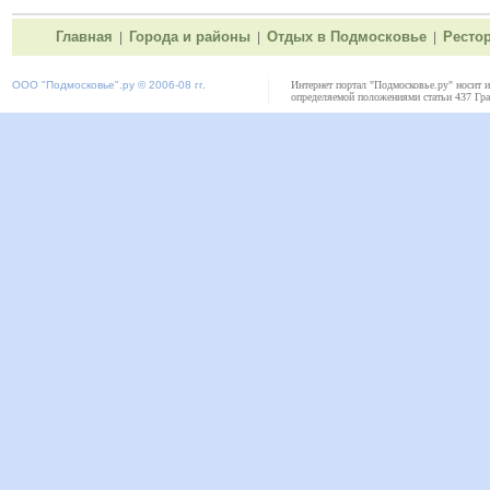
Главная
Города и районы
Отдых в Подмосковье
Ресто
|
|
|
ООО "
Подмосковье"
.ру © 2006-08 гг.
Интернет портал "Подмосковье.ру" носит 
определяемой положениями статьи 437 Гра