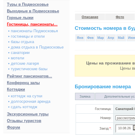
Туры в Подмосковье
Выходные в Подмосковье
Описание
Фото
Горные лыжи
Гостиницы, пансионаты...
Стоимость номера в буд
• пансионаты Подмосковья
• гостиницы и отели
Янв
Фев
Мар
Апр
Май
Ию
• базы отдыха
• дома отдыха в Подмосковье
• санатории
• мотели
Цены на проживание в 
• детские лагеря
Цены в
• туристические базы
Рейтинг пансионатов...
Конференц залы
Бронирование номера
Коттеджи
• коттедж на сутки
Заявка
Дополнительные ус
• долгосрочная аренда
• сдать коттедж
Гостиница:
Санаторий 
Экскурсионные туры
Номер:
Отзывы туристов
Форум
Заезд
*
: