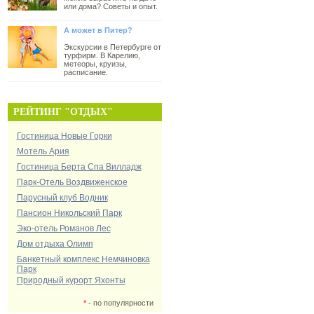
или дома? Советы и опыт.
А может в Питер?
Экскурсии в Петербурге от
турфирм. В Карелию,
метеоры, круизы,
расписание.
РЕЙТИНГ "ОТДЫХ"
Гостиница Новые Горки
Мотель Ария
Гостиница Берта Спа Вилладж
Парк-Отель Воздвиженское
Парусный клуб Водник
Пансион Никольский Парк
Эко-отель Романов Лес
Дом отдыха Олимп
Банкетный комплекс Немчиновка
Парк
Природный курорт Яхонты
*
- по популярности