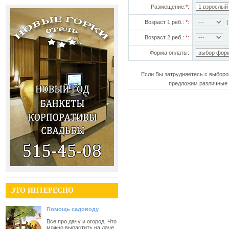
Размещение:
*
:
Возраст 1 реб.:
*
:
(!
Возраст 2 реб.:
*
:
Форма оплаты:
Если Вы затрудняетесь с выборо
предложим различные 
ЭТО ИНТЕРЕСНО
Помощь садоводу
Все про дачу и огород. Что
можно вырастить на даче