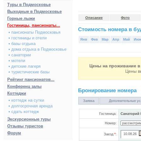
Туры в Подмосковье
Выходные в Подмосковье
Описание
Фото
Горные лыжи
Гостиницы, пансионаты...
Стоимость номера в буд
• пансионаты Подмосковья
• гостиницы и отели
Янв
Фев
Мар
Апр
Май
Ию
• базы отдыха
• дома отдыха в Подмосковье
• санатории
• мотели
Цены на проживание в 
• детские лагеря
Цены в
• туристические базы
Рейтинг пансионатов...
Конференц залы
Бронирование номера
Коттеджи
• коттедж на сутки
Заявка
Дополнительные ус
• долгосрочная аренда
• сдать коттедж
Гостиница:
Санаторий 
Экскурсионные туры
Номер:
Отзывы туристов
Форум
Заезд
*
: