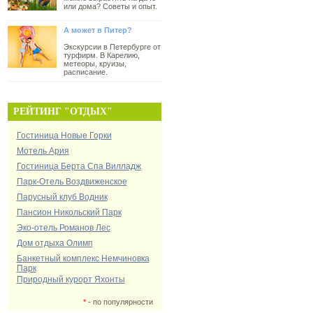
или дома? Советы и опыт.
А может в Питер?
Экскурсии в Петербурге от
турфирм. В Карелию,
метеоры, круизы,
расписание.
РЕЙТИНГ "ОТДЫХ"
Гостиница Новые Горки
Мотель Ария
Гостиница Берта Спа Вилладж
Парк-Отель Воздвиженское
Парусный клуб Водник
Пансион Никольский Парк
Эко-отель Романов Лес
Дом отдыха Олимп
Банкетный комплекс Немчиновка
Парк
Природный курорт Яхонты
*
- по популярности