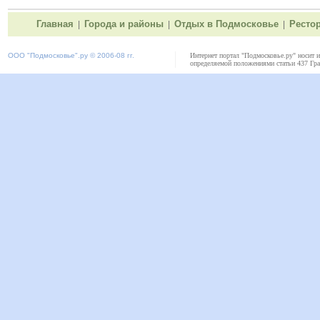
Главная
Города и районы
Отдых в Подмосковье
Ресто
|
|
|
ООО "
Подмосковье"
.ру © 2006-08 гг.
Интернет портал "Подмосковье.ру" носит 
определяемой положениями статьи 437 Гра