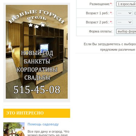
Размещение:
*
:
Возраст 1 реб.:
*
:
(!
Возраст 2 реб.:
*
:
Форма оплаты:
Если Вы затрудняетесь с выборо
предложим различные 
ЭТО ИНТЕРЕСНО
Помощь садоводу
Все про дачу и огород. Что
можно вырастить на даче