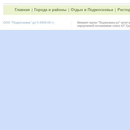
Главная
Города и районы
Отдых в Подмосковье
Ресто
|
|
|
ООО "
Подмосковье"
.ру © 2006-08 гг.
Интернет портал "Подмосковье.ру" носит 
определяемой положениями статьи 437 Гра