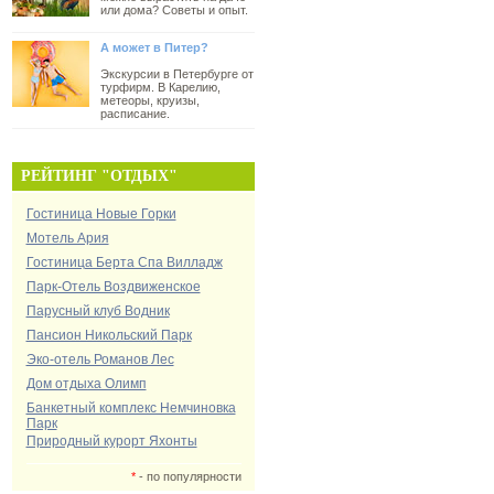
или дома? Советы и опыт.
А может в Питер?
Экскурсии в Петербурге от
турфирм. В Карелию,
метеоры, круизы,
расписание.
РЕЙТИНГ "ОТДЫХ"
Гостиница Новые Горки
Мотель Ария
Гостиница Берта Спа Вилладж
Парк-Отель Воздвиженское
Парусный клуб Водник
Пансион Никольский Парк
Эко-отель Романов Лес
Дом отдыха Олимп
Банкетный комплекс Немчиновка
Парк
Природный курорт Яхонты
*
- по популярности