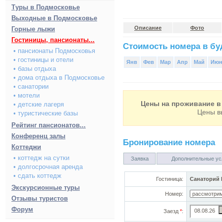
Туры в Подмосковье
Выходные в Подмосковье
Описание
Фото
Горные лыжи
Гостиницы, пансионаты...
Стоимость номера в буд
• пансионаты Подмосковья
• гостиницы и отели
Янв
Фев
Мар
Апр
Май
Ию
• базы отдыха
• дома отдыха в Подмосковье
• санатории
• мотели
Цены на проживание в 
• детские лагеря
Цены в
• туристические базы
Рейтинг пансионатов...
Конференц залы
Бронирование номера
Коттеджи
• коттедж на сутки
Заявка
Дополнительные ус
• долгосрочная аренда
• сдать коттедж
Гостиница:
Санаторий 
Экскурсионные туры
Номер:
Отзывы туристов
Форум
Заезд
*
: