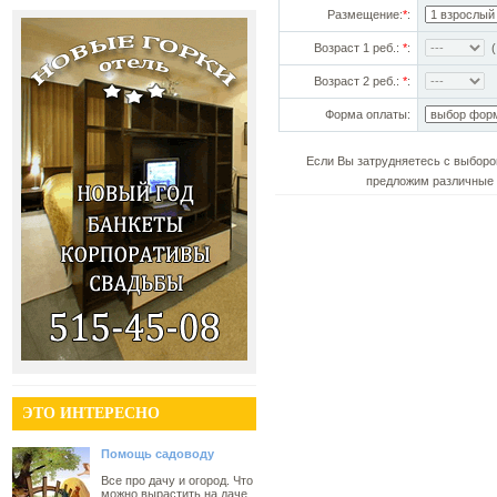
Размещение:
*
:
Возраст 1 реб.:
*
:
(!
Возраст 2 реб.:
*
:
Форма оплаты:
Если Вы затрудняетесь с выборо
предложим различные 
ЭТО ИНТЕРЕСНО
Помощь садоводу
Все про дачу и огород. Что
можно вырастить на даче