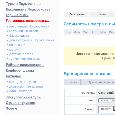
Туры в Подмосковье
Выходные в Подмосковье
Описание
Фото
Горные лыжи
Гостиницы, пансионаты...
Стоимость номера в вы
• пансионаты Подмосковья
• гостиницы и отели
Янв
Фев
Мар
Апр
Май
Ию
• базы отдыха
• дома отдыха в Подмосковье
• санатории
• мотели
Цены на проживание 
• детские лагеря
Цены в
• туристические базы
Рейтинг пансионатов...
Конференц залы
Бронирование номера
Коттеджи
• коттедж на сутки
Заявка
Дополнительные ус
• долгосрочная аренда
• сдать коттедж
Гостиница:
Санаторий 
Экскурсионные туры
Номер:
Отзывы туристов
Форум
Заезд
*
: