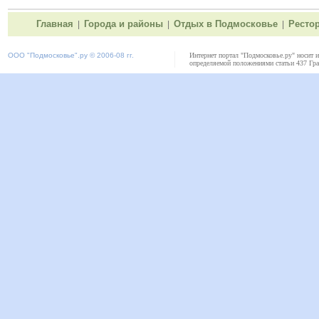
Главная
Города и районы
Отдых в Подмосковье
Ресто
|
|
|
ООО "
Подмосковье"
.ру © 2006-08 гг.
Интернет портал "Подмосковье.ру" носит 
определяемой положениями статьи 437 Гра