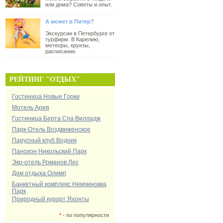
или дома? Советы и опыт.
А может в Питер?
Экскурсии в Петербурге от
турфирм. В Карелию,
метеоры, круизы,
расписание.
РЕЙТИНГ "ОТДЫХ"
Гостиница Новые Горки
Мотель Ария
Гостиница Берта Спа Вилладж
Парк-Отель Воздвиженское
Парусный клуб Водник
Пансион Никольский Парк
Эко-отель Романов Лес
Дом отдыха Олимп
Банкетный комплекс Немчиновка
Парк
Природный курорт Яхонты
*
- по популярности