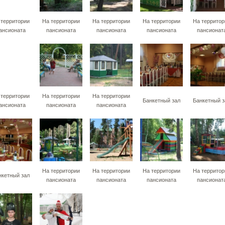
 территории
На территории
На территории
На территории
На территор
ансионата
пансионата
пансионата
пансионата
пансионат
 территории
На территории
На территории
Банкетный зал
Банкетный з
ансионата
пансионата
пансионата
На территории
На территории
На территории
На территор
нкетный зал
пансионата
пансионата
пансионата
пансионат