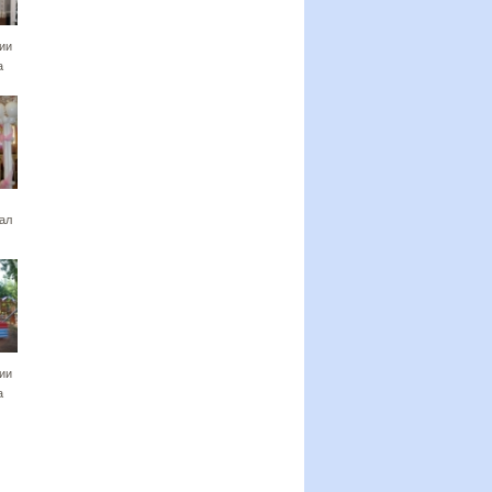
ии
а
ал
ии
а