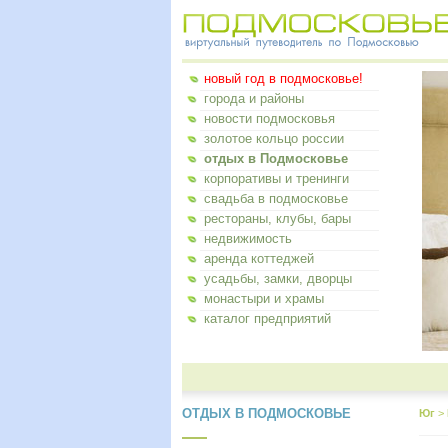
новый год в подмосковье!
города и районы
новости подмосковья
золотое кольцо россии
отдых в Подмосковье
корпоративы и тренинги
свадьба в подмосковье
рестораны, клубы, бары
недвижимость
аренда коттеджей
усадьбы, замки, дворцы
монастыри и храмы
каталог предприятий
ОТДЫХ В ПОДМОСКОВЬЕ
Юг
>