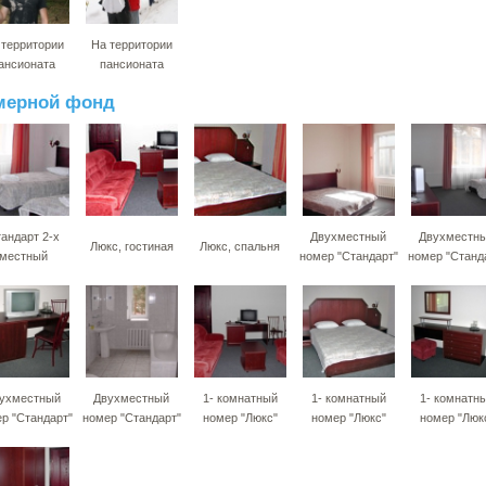
 территории
На территории
ансионата
пансионата
мерной фонд
андарт 2-х
Двухместный
Двухместн
Люкс, гостиная
Люкс, спальня
местный
номер "Стандарт"
номер "Станд
ухместный
Двухместный
1- комнатный
1- комнатный
1- комнатн
р "Стандарт"
номер "Стандарт"
номер "Люкс"
номер "Люкс"
номер "Люк