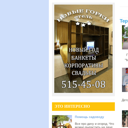
Тер
П
"
Дет
ЭТО ИНТЕРЕСНО
Помощь садоводу
Все про дачу и огород. Что
можно вырастить на даче