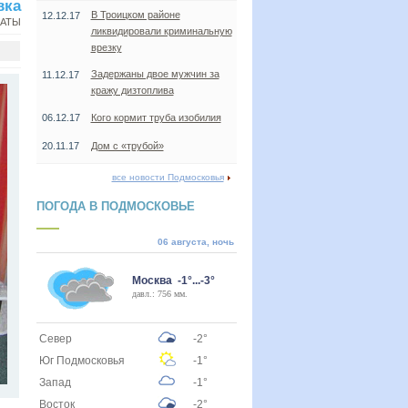
вка
В Троицком районе
12.12.17
НАТЫ
ликвидировали криминальную
врезку
Задержаны двое мужчин за
11.12.17
кражу дизтоплива
06.12.17
Кого кормит труба изобилия
20.11.17
Дом с «трубой»
все новости Подмосковья
ПОГОДА В ПОДМОСКОВЬЕ
06 августа, ночь
Москва -1°...-3°
давл.: 756 мм.
Север
-2°
Юг Подмосковья
-1°
Запад
-1°
Восток
-2°