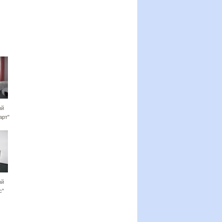
ый
арт"
ый
с"