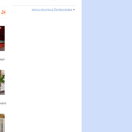
карта погоды в Подмосковье
зал
нате