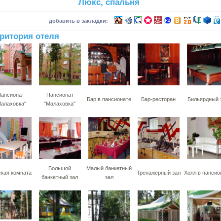
Люкс, спальня
добавить в закладки:
ритория отеля
ансионат
Пансионат
Бар в пансионате
Бар-ресторан
Бильярдный 
Малаховка"
"Малаховка"
Большой
Малый банкетный
ская комната
Тренажерный зал
Холл в пансио
банкетный зал
зал