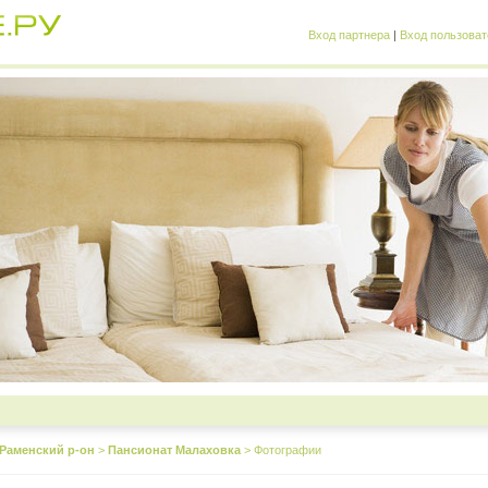
Вход партнера
|
Вход пользоват
Раменский р-он
>
Пансионат Малаховка
>
Фотографии