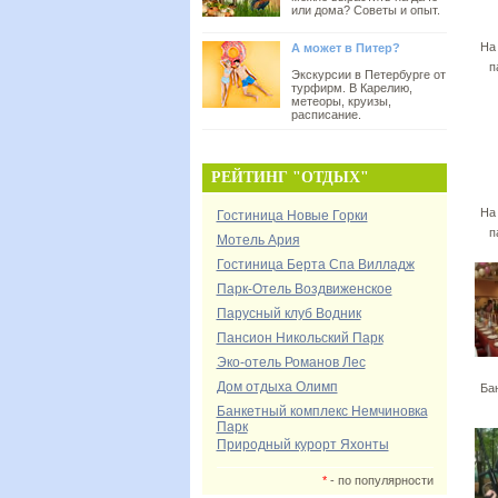
или дома? Советы и опыт.
На
А может в Питер?
п
Экскурсии в Петербурге от
турфирм. В Карелию,
метеоры, круизы,
расписание.
РЕЙТИНГ "ОТДЫХ"
На
Гостиница Новые Горки
п
Мотель Ария
Гостиница Берта Спа Вилладж
Парк-Отель Воздвиженское
Парусный клуб Водник
Пансион Никольский Парк
Эко-отель Романов Лес
Дом отдыха Олимп
Ба
Банкетный комплекс Немчиновка
Парк
Природный курорт Яхонты
*
- по популярности