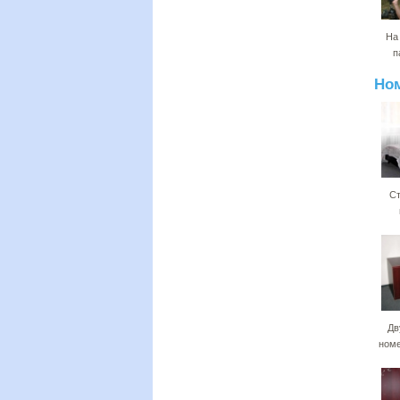
На
п
Но
Ст
Дв
номе