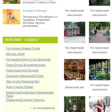
или дома? Советы и опыт.
На территории
На территории
А может в Питер?
пансионата
пансионата
Экскурсии в Петербурге от
турфирм. В Карелию,
метеоры, круизы,
расписание.
РЕЙТИНГ "ОТДЫХ"
На территории
На территории
Гостиница Новые Горки
пансионата
пансионата
Мотель Ария
Гостиница Берта Спа Вилладж
Парк-Отель Воздвиженское
Парусный клуб Водник
Пансион Никольский Парк
Эко-отель Романов Лес
На территории
Дом отдыха Олимп
Банкетный зал
пансионата
Банкетный комплекс Немчиновка
Парк
Природный курорт Яхонты
*
- по популярности