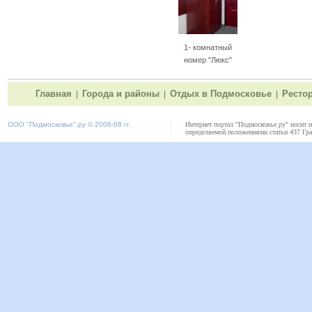
1- комнатный
номер "Люкс"
Главная
Города и районы
Отдых в Подмосковье
Ресто
|
|
|
ООО "
Подмосковье"
.ру © 2006-08 гг.
Интернет портал "Подмосковье.ру" носит 
определяемой положениями статьи 437 Гра