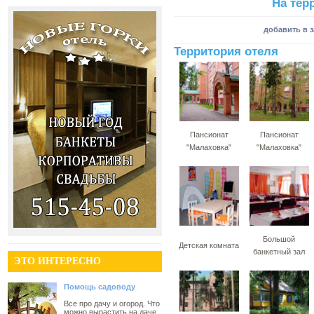
На тер
добавить в 
Территория отеля
Пансионат
Пансионат
"Малаховка"
"Малаховка"
Большой
Детская комната
банкетный зал
ЭТО ИНТЕРЕСНО
Помощь садоводу
Все про дачу и огород. Что
можно вырастить на даче