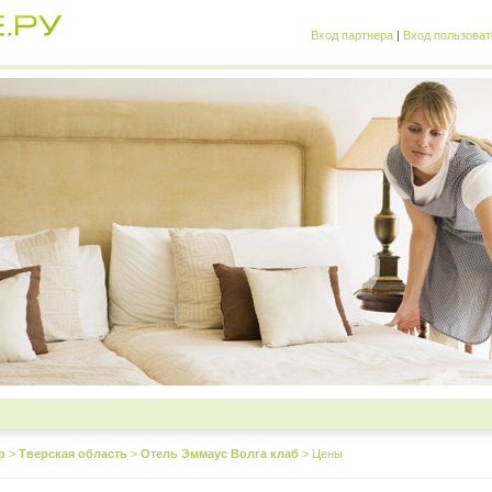
Вход партнера
|
Вход пользоват
р
>
Тверская область
>
Отель Эммаус Волга клаб
>
Цены