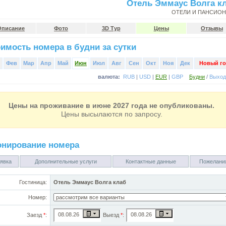
Отель Эммаус Волга к
ОТЕЛИ И ПАНСИО
Описание
Фото
3D Тур
Цены
Отзывы
имость номера в будни за сутки
Фев
Мар
Апр
Май
Июн
Июл
Авг
Сен
Окт
Ноя
Дек
Новый го
валюта:
RUB
|
USD
|
EUR
|
GBP
Будни
/
Выхо
Цены на проживание в июне 2027 года не опубликованы.
Цены высылаются по запросу.
онирование номера
явка
Дополнительные услуги
Контактные данные
Пожелани
Гостиница:
Отель Эммаус Волга клаб
Номер:
Заезд
*
:
Выезд
*
: