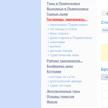
Туры в Подмосковье
Выходные в Подмосковье
Горные лыжи
Гостиницы, пансионаты...
Сто
• пансионаты Подмосковья
• гостиницы и отели
Янв
• базы отдыха
• дома отдыха в Подмосковье
• санатории
• мотели
• детские лагеря
• туристические базы
Рейтинг пансионатов...
Конференц залы
Бр
Коттеджи
• коттедж на сутки
За
• долгосрочная аренда
• сдать коттедж
Экскурсионные туры
Отзывы туристов
Форум