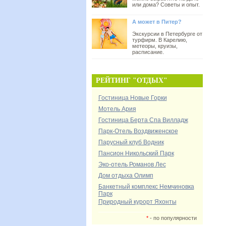
или дома? Советы и опыт.
А может в Питер?
Экскурсии в Петербурге от
турфирм. В Карелию,
метеоры, круизы,
расписание.
РЕЙТИНГ "ОТДЫХ"
Гостиница Новые Горки
Мотель Ария
Гостиница Берта Спа Вилладж
Парк-Отель Воздвиженское
Парусный клуб Водник
Пансион Никольский Парк
Эко-отель Романов Лес
Дом отдыха Олимп
Банкетный комплекс Немчиновка
Парк
Природный курорт Яхонты
*
- по популярности