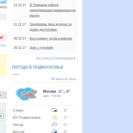
лаб
В Троицком районе
12.12.17
НАТЫ
ликвидировали криминальную
врезку
Задержаны двое мужчин за
11.12.17
кражу дизтоплива
д!
06.12.17
Кого кормит труба изобилия
дные
20.11.17
Дом с «трубой»
все новости Подмосковья
ПОГОДА В ПОДМОСКОВЬЕ
08 августа, ночь
Москва -1°...-3°
я
давл.: 756 мм.
Север
-2°
Юг Подмосковья
-1°
Запад
-1°
Восток
-2°