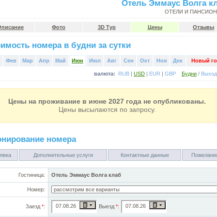
Отель Эммаус Волга к
ОТЕЛИ И ПАНСИО
Описание
Фото
3D Тур
Цены
Отзывы
имость номера в будни за сутки
Фев
Мар
Апр
Май
Июн
Июл
Авг
Сен
Окт
Ноя
Дек
Новый го
валюта:
RUB
|
USD
|
EUR
|
GBP
Будни
/
Выхо
Цены на проживание в июне 2027 года не опубликованы.
Цены высылаются по запросу.
онирование номера
явка
Дополнительные услуги
Контактные данные
Пожелани
Гостиница:
Отель Эммаус Волга клаб
Номер:
Заезд
*
:
Выезд
*
: