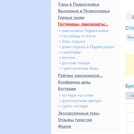
Туры в Подмосковье
Выходные в Подмосковье
Горные лыжи
Гостиницы, пансионаты...
Сто
• пансионаты Подмосковья
• гостиницы и отели
Янв
• базы отдыха
• дома отдыха в Подмосковье
• санатории
• мотели
• детские лагеря
• туристические базы
Рейтинг пансионатов...
Конференц залы
Бр
Коттеджи
• коттедж на сутки
За
• долгосрочная аренда
• сдать коттедж
Экскурсионные туры
Отзывы туристов
Форум