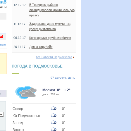
лаб
В Троицком районе
12.12.17
НАТЫ
ликвидировали криминальную
врезку
Задержаны двое мужчин за
11.12.17
кражу дизтоплива
д!
06.12.17
Кого кормит труба изобилия
дные
20.11.17
Дом с «трубой»
все новости Подмосковья
ПОГОДА В ПОДМОСКОВЬЕ
07 августа, день
Москва 0°... + 2°
я
давл.: 759 мм.
Север
0°
Юг Подмосковья
0°
Запад
0°
Восток
0°