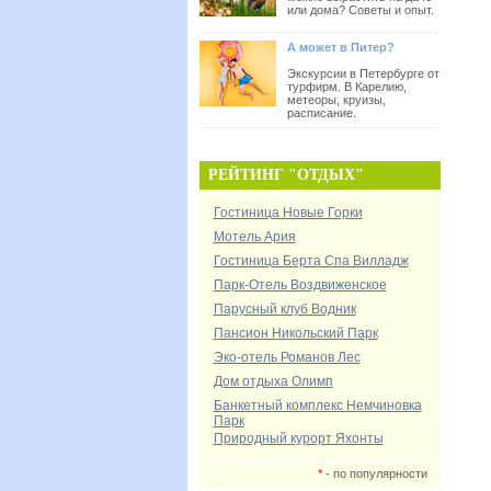
или дома? Советы и опыт.
А может в Питер?
Экскурсии в Петербурге от
турфирм. В Карелию,
метеоры, круизы,
расписание.
РЕЙТИНГ "ОТДЫХ"
Гостиница Новые Горки
Мотель Ария
Гостиница Берта Спа Вилладж
Парк-Отель Воздвиженское
Парусный клуб Водник
Пансион Никольский Парк
Эко-отель Романов Лес
Дом отдыха Олимп
Банкетный комплекс Немчиновка
Парк
Природный курорт Яхонты
*
- по популярности