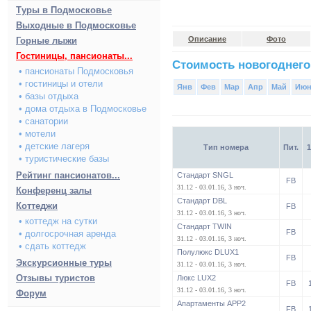
Туры в Подмосковье
Выходные в Подмосковье
Описание
Фото
Горные лыжи
Гостиницы, пансионаты...
Стоимость новогоднего
• пансионаты Подмосковья
• гостиницы и отели
Янв
Фев
Мар
Апр
Май
Ию
• базы отдыха
• дома отдыха в Подмосковье
• санатории
• мотели
• детские лагеря
Тип номера
Пит.
1
• туристические базы
Рейтинг пансионатов...
Стандарт SNGL
FB
31.12 - 03.01.16, 3 ноч.
Конференц залы
Стандарт DBL
Коттеджи
FB
31.12 - 03.01.16, 3 ноч.
• коттедж на сутки
Стандарт TWIN
FB
• долгосрочная аренда
31.12 - 03.01.16, 3 ноч.
• сдать коттедж
Полулюкс DLUX1
FB
Экскурсионные туры
31.12 - 03.01.16, 3 ноч.
Отзывы туристов
Люкс LUX2
FB
31.12 - 03.01.16, 3 ноч.
Форум
Апартаменты APP2
FB