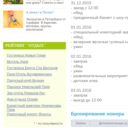
31.12.2015
или дома? Советы и опыт.
- заезд с 12:00
- обед
А может в Питер?
- праздничный банкет с шоу-
Экскурсии в Петербурге от
турфирм. В Карелию,
метеоры, круизы,
01.01.2016
расписание.
- специальный новогодний за
- обед
- вечерние веселые гулянья н
РЕЙТИНГ "ОТДЫХ"
- ужин
Гостиница Новые Горки
02.01.2016
- завтрак
Мотель Ария
- обед
Гостиница Берта Спа Вилладж
- ужин
Парк-Отель Воздвиженское
- развлекательные мероприят
- детская елка
Парусный клуб Водник
Пансион Никольский Парк
03.01.2016
Эко-отель Романов Лес
- завтрак
Дом отдыха Олимп
- выезд до 12:00
Банкетный комплекс Немчиновка
Парк
Бронирование номера
Природный курорт Яхонты
Заявка
Дополнительные ус
*
- по популярности