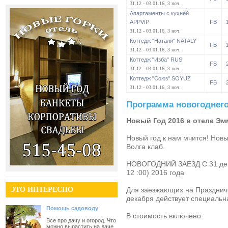
31.12 - 03.01.16, 3 ноч.
Апартаменты с кухней
APPVIP
FB
31.12 - 03.01.16, 3 ноч.
Коттедж "Натали" NATALY
FB
31.12 - 03.01.16, 3 ноч.
Коттедж "Изба" RUS
FB
31.12 - 03.01.16, 3 ноч.
Коттедж "Союз" SOYUZ
FB
31.12 - 03.01.16, 3 ноч.
Программа новогоднего
Новый Год 2016 в отеле Эм
Новый год к нам мчится! Новы
Волга клаб.
НОВОГОДНИЙ ЗАЕЗД С 31 декаб
12 :00) 2016 года
ЭТО ИНТЕРЕСНО
Для заезжающих на Праздничны
декабря действует специальна
Помощь садоводу
В стоимость включено:
Все про дачу и огород. Что
можно вырастить на даче