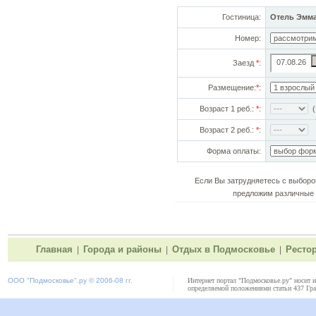
Гостиница:
Отель Эмма
Номер:
Заезд
*
:
Размещение:
*
:
Возраст 1 реб.:
*
:
(!
Возраст 2 реб.:
*
:
Форма оплаты:
Если Вы затрудняетесь с выборо
предложим различные 
Главная
Города и районы
Отдых в Подмосковье
Ресто
|
|
|
ООО "
Подмосковье"
.ру © 2006-08 гг.
Интернет портал "Подмосковье.ру" носит 
определяемой положениями статьи 437 Гра