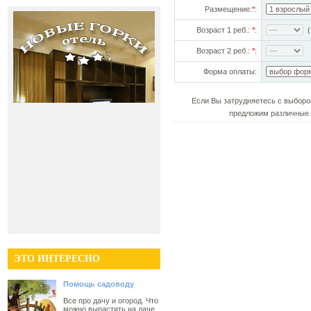
Размещение:
*
:
Возраст 1 реб.:
*
:
(!
Возраст 2 реб.:
*
:
Форма оплаты:
Если Вы затрудняетесь с выборо
предложим различные 
ЭТО ИНТЕРЕСНО
Помощь садоводу
Все про дачу и огород. Что
можно вырастить на даче