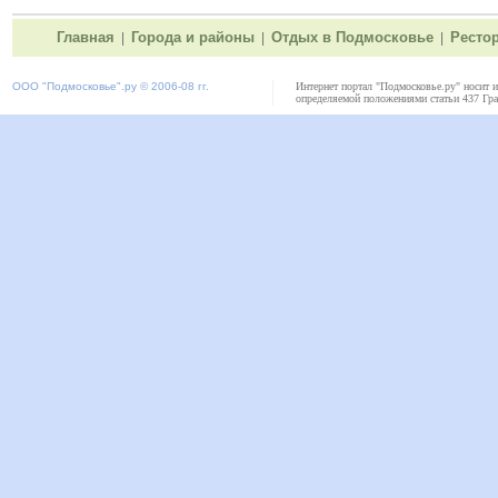
Главная
Города и районы
Отдых в Подмосковье
Ресто
|
|
|
ООО "
Подмосковье"
.ру © 2006-08 гг.
Интернет портал "Подмосковье.ру" носит 
определяемой положениями статьи 437 Гра