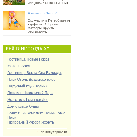
или дома? Советы и опыт.
А может в Питер?
Экскурсии в Петербурге от
турфирм. В Карелию,
метеоры, круизы,
расписание.
РЕЙТИНГ "ОТДЫХ"
Гостиница Новые Горки
Мотель Ария
Гостиница Берта Спа Вилладж
Парк-Отель Воздвиженское
Парусный клуб Водник
Пансион Никольский Парк
Эко-отель Романов Лес
Дом отдыха Олимп
Банкетный комплекс Немчиновка
Парк
Природный курорт Яхонты
*
- по популярности